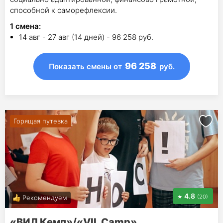
способной к саморефлексии.
1
смена
:
14 авг - 27 авг (14 дней) - 96 258 руб.
96 258
Показать смены
от
руб.
Горящая путевка
4.8
(20)
Рекомендуем
«ВИЛ Кемп»/«VIL Camp»