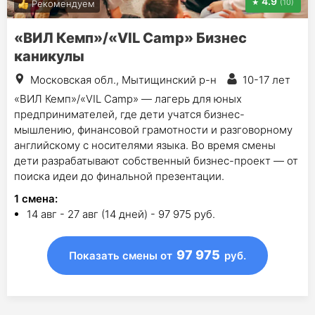
4.9
(10)
Рекомендуем
«ВИЛ Кемп»/«VIL Camp» Бизнес
каникулы
Московская обл., Мытищинский р-н
10-17 лет
«ВИЛ Кемп»/«VIL Camp» — лагерь для юных
предпринимателей, где дети учатся бизнес-
мышлению, финансовой грамотности и разговорному
английскому с носителями языка. Во время смены
дети разрабатывают собственный бизнес-проект — от
поиска идеи до финальной презентации.
1
смена
:
14 авг - 27 авг (14 дней) - 97 975 руб.
97 975
Показать смены
от
руб.