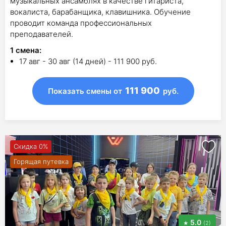
музыкальных ансамблях в качестве гитариста,
вокалиста, барабанщика, клавишника. Обучение
проводит команда профессиональных
преподавателей.
1
смена
:
17 авг - 30 авг (14 дней) - 111 900 руб.
111 900
Показать смены
от
руб.
Скидка 0%
Горящая путевка
5.0
(2)