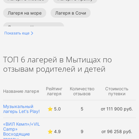
Лагеря на море
Лагеря в Сочи
Лагеря на Черном море
Показать еще
Лагеря в Санкт-Петербурге
Лагеря в Подмосковье
Лагеря в Анапе
Шахматные лагеря
ТОП 6 лагерей в Мытищах по
отзывам родителей и детей
Лагеря по плаванию
Спортивные лагеря
Конные лагеря
Тематические лагеря
Рейтинг
Количество
Стоимость
Название лагеря
лагеря
отзывов
путевки
Робототехнические лагеря
Музыкальный
⭐️ 5.0
5
от 111 900 руб.
лагерь Let's Play!
Образовательные лагеря
«ВИЛ Кемп»/«VIL
Военно-патриотические лагеря
Camp»
⭐️ 4.9
9
от 96 258 руб.
Восходящие
звезды