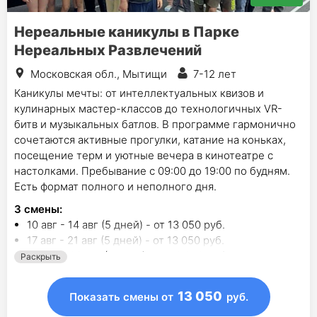
Нереальные каникулы в Парке
Нереальных Развлечений
Московская обл., Мытищи
7-12 лет
Каникулы мечты: от интеллектуальных квизов и
кулинарных мастер-классов до технологичных VR-
битв и музыкальных батлов. В программе гармонично
сочетаются активные прогулки, катание на коньках,
посещение терм и уютные вечера в кинотеатре с
настолками. Пребывание с 09:00 до 19:00 по будням.
Есть формат полного и неполного дня.
3
смены
:
10 авг - 14 авг (5 дней) - от 13 050 руб.
17 авг - 21 авг (5 дней) - от 13 050 руб.
24 авг - 28 авг (5 дней) - от 13 050 руб.
Раскрыть
13 050
Показать смены
от
руб.