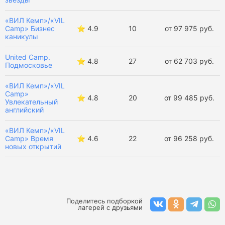
«ВИЛ Кемп»/«VIL
Camp» Бизнес
⭐️ 4.9
10
от 97 975 руб.
каникулы
United Camp.
⭐️ 4.8
27
от 62 703 руб.
Подмосковье
«ВИЛ Кемп»/«VIL
Camp»
⭐️ 4.8
20
от 99 485 руб.
Увлекательный
английский
«ВИЛ Кемп»/«VIL
Camp» Время
⭐️ 4.6
22
от 96 258 руб.
новых открытий
Поделитесь подборкой
лагерей с друзьями