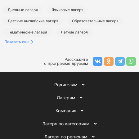
Дневные лагеря
Языковые лагеря
Детские английские лагеря
Образовательные лагеря
Тематические лагеря
Летние лагеря
Показать еще
Лагеря в Калининградской области
Лагеря в Калининграде
Летние городские лагеря
Летние языковые лагеря
Расскажите
о программе друзьям
Летние английские лагеря
Летние образовательные лагеря
Летние тематические лагеря
Родителям
Лагерям
Компания
Лагеря по категориям
Лагеря по регионам