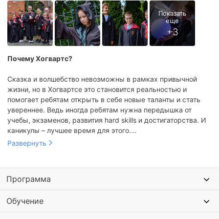
Почему Хогвартс?
Сказка и волшебство невозможны в рамках привычной
жизни, но в Хогвартсе это становится реальностью и
помогает ребятам открыть в себе новые таланты и стать
увереннее. Ведь иногда ребятам нужна передышка от
учебы, экзаменов, развития hard skills и достигаторства. И
каникулы – лучшее время для этого.
Развернуть
Письма из Хогвартса
Если ребенок любит вселенную Гарри Поттера, то будет в
Распределяющей шляпы, которая определит его на один
восторге от:
из факультетов
Мантии волшебника и легендарных шарфов в цветах
Программа
факультета
Волшебной палочки, которая станет его собственностью и
Обучение
вернется с ним в мир маглов
Проработанного мира, наполненного атрибутами