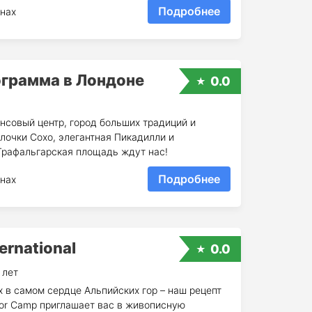
Подробнее
нах
ограмма в Лондоне
0.0
нсовый центр, город больших традиций и
улочки Сохо, элегантная Пикадилли и
 Трафальгарская площадь ждут нас!
Подробнее
нах
ternational
0.0
 лет
 в самом сердце Альпийских гор – наш рецепт
ior Camp приглашает вас в живописную