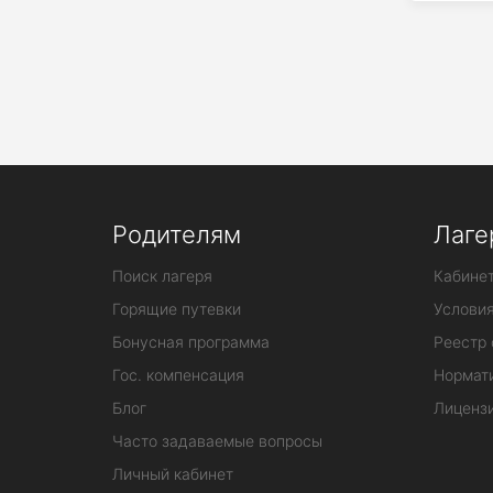
Родителям
Лаге
Поиск лагеря
Кабинет
Горящие путевки
Услови
Бонусная программа
Реестр 
Гос. компенсация
Нормат
Блог
Лиценз
Часто задаваемые вопросы
Личный кабинет