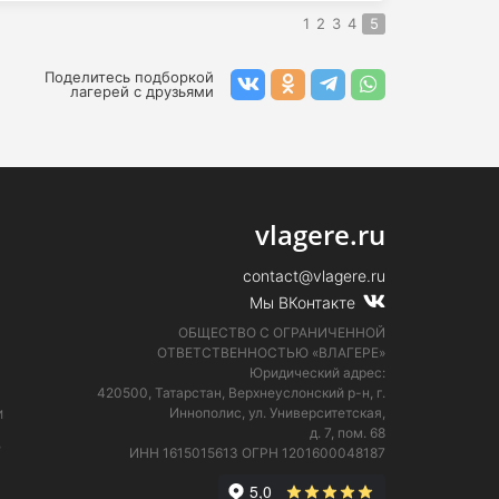
1
2
3
4
5
Поделитесь подборкой
лагерей с друзьями
vlagere.ru
contact@vlagere.ru
Мы ВКонтакте
ОБЩЕСТВО С ОГРАНИЧЕННОЙ
ОТВЕТСТВЕННОСТЬЮ «ВЛАГЕРЕ»
Юридический адрес:
420500, Татарстан, Верхнеуслонский р-н, г.
и
Иннополис, ул. Университетская,
д. 7, пом. 68
е
ИНН 1615015613
ОГРН 1201600048187