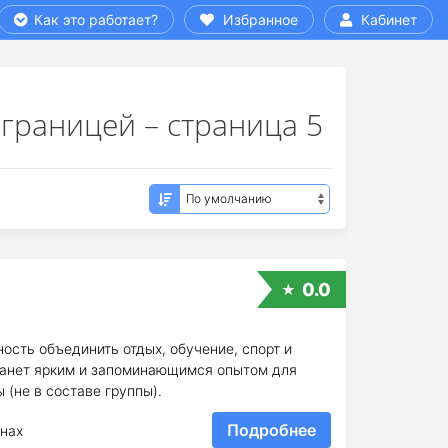
Как это работает?
Избранное
Кабинет
границей – страница 5
0.0
ость объединить отдых, обучение, спорт и
танет ярким и запоминающимся опытом для
(не в составе группы).
Подробнее
нах