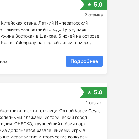
5.0
2 отзыва
я Китайская стена, Летний Императорский
 в Пекине, «запретный город» Гугун, парк
ужина Востока» в Шанхае, 6 ночей на острове
Resort Yalongbay на первой линии от моря,
Подробнее
нах
я
5.0
1 отзыв
частники посетят столицу Южной Кореи Сеул,
иколепными пляжами, исторический город
ледия ЮНЕСКО, крупнейший в Азии парк
мма дополняется развлечениями: игры в
рние мероприятия и творческие конкурсы.