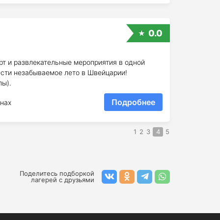
0.0
рт и развлекательные мероприятия в одной
сти незабываемое лето в Швейцарии!
пы).
Подробнее
нах
1
2
3
4
5
Поделитесь подборкой
лагерей с друзьями