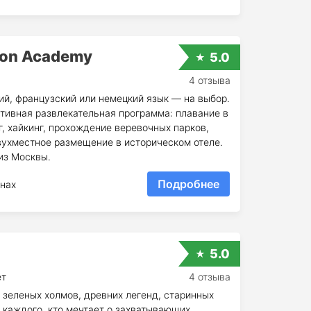
ion Academy
5.0
4 отзыва
ий, французский или немецкий язык — на выбор.
тивная развлекательная программа: плавание в
, хайкинг, прохождение веревочных парков,
вухместное размещение в историческом отеле.
из Москвы.
Подробнее
нах
5.0
ет
4 отзыва
 зеленых холмов, древних легенд, старинных
е каждого, кто мечтает о захватывающих