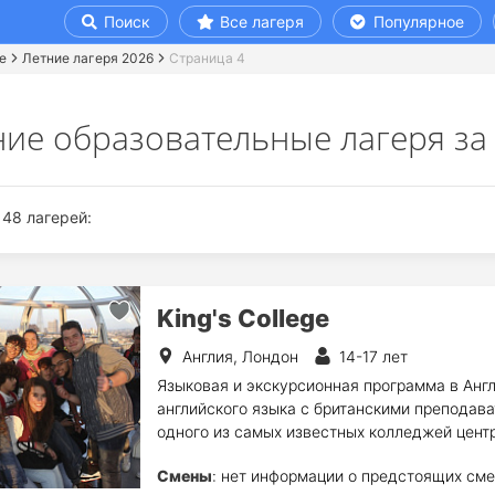
Поиск
Все лагеря
Популярное
е
Летние лагеря 2026
Страница 4
ние образовательные лагеря за 
48 лагерей:
King's College
Англия, Лондон
14-17 лет
Языковая и экскурсионная программа в Англ
английского языка с британскими преподав
одного из самых известных колледжей цент
Смены
: нет информации о предстоящих сме