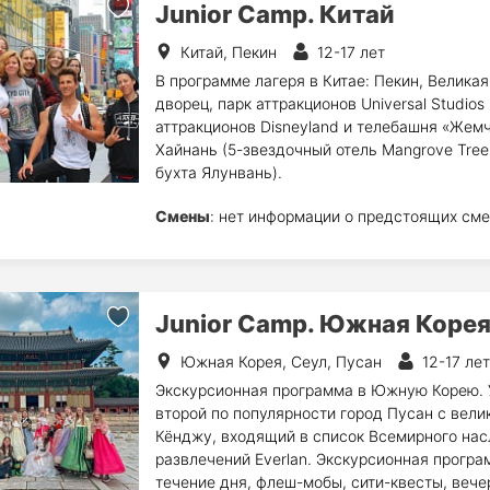
Junior Camp. Китай
Китай, Пекин
12-17 лет
В программе лагеря в Китае: Пекин, Велика
дворец, парк аттракционов Universal Studios
аттракционов Disneyland и телебашня «Жемч
Хайнань (5-звездочный отель Mangrove Tree 
бухта Ялунвань).
Смены
: нет информации о предстоящих сме
Junior Camp. Южная Коре
Южная Корея, Сеул, Пусан
12-17 лет
Экскурсионная программа в Южную Корею. У
второй по популярности город Пусан с вел
Кёнджу, входящий в список Всемирного нас
развлечений Everlan. Экскурсионная програ
течение дня, флеш-мобы, сити-квесты, вече