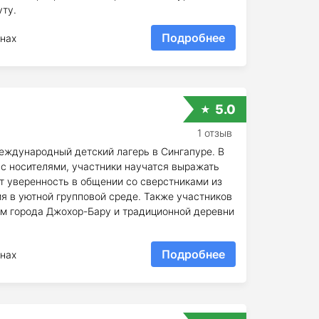
ту.
Подробнее
нах
5.0
1 отзыв
еждународный детский лагерь в Сингапуре. В
с носителями, участники научатся выражать
т уверенность в общении со сверстниками из
я в уютной групповой среде. Также участников
м города Джохор-Бару и традиционной деревни
Подробнее
нах