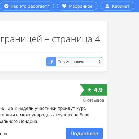
Как это работает?
Избранное
Кабинет
границей – страница 4
4.9
8 отзывов
ии. За 2 недели участники пройдут курс
ателями в международных группах на базе
рального Лондона.
Подробнее
нах