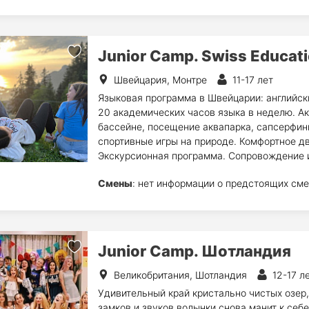
Junior Camp. Swiss Educat
Швейцария, Монтре
11-17 лет
Языковая программа в Швейцарии: английск
20 академических часов языка в неделю. Ак
бассейне, посещение аквапарка, сапсерфинг
спортивные игры на природе. Комфортное д
Экскурсионная программа. Сопровождение 
Смены
: нет информации о предстоящих сме
Junior Camp. Шотландия
Великобритания, Шотландия
12-17 л
Удивительный край кристально чистых озер,
замков и звуков волынки снова манит к себ