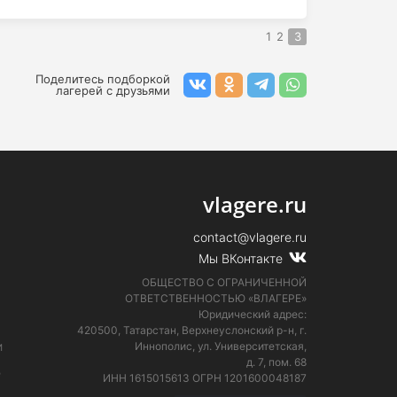
1
2
3
Поделитесь подборкой
лагерей с друзьями
vlagere.ru
contact@vlagere.ru
Мы ВКонтакте
ОБЩЕСТВО С ОГРАНИЧЕННОЙ
ОТВЕТСТВЕННОСТЬЮ «ВЛАГЕРЕ»
Юридический адрес:
420500, Татарстан, Верхнеуслонский р-н, г.
и
Иннополис, ул. Университетская,
д. 7, пом. 68
е
ИНН 1615015613
ОГРН 1201600048187