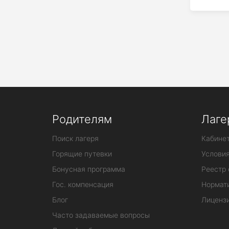
Родителям
Лаге
Поиск лагеря
Кабинет
Горящие путевки
Услови
Бонусная программа
Реестр 
Гос. компенсация
Нормат
Блог
Лиценз
Часто задаваемые вопросы