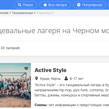
Поиск
Все лагеря
Популярное
ческие
Танцевальные
Страница 3
цевальные лагеря на Черном мо
30 лагерей:
Active Style
Крым, Керчь
8-17 лет
"Active Style" – это танцевальный лагерь в
направлениям hip-hop, jazz-funk, contemp, br
баттлы, джемы, конкурсы и спортивные меро
Смены
: нет информации о предстоящих сме