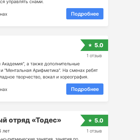
ся управлять снами.
Подробнее
нах
5.0
1 отзыв
я Академия", а также дополнительные
и "Ментальная Арифметика". На сменах ребят
адное творчество, вокал и хореография.
Подробнее
нах
ый отряд «Тодес»
5.0
6 лет
1 отзыв
но-ритмические занятия, занятия по