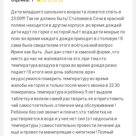
Дети младшего школьного возраста ложатся спать в
23:00!!!! Так не должно быть! Столовая в Сочи в красной
поляне находится в другом корпусе ,во время дождей
дети идут по горке с которой льёт вода,дети мокрые по
пояс во время каждого дождя приходят в столовую ! Я
сама была свидетелем этого всего,на мой вопрос
Ирине как быть ,был дан ответ в хамской форме ,что
никто до нас не жаловался на это ,при том,что
температура воздуха в горах во время дождя резко
падает ! В итоге моя дочь заболела ,врач
неудосужился померить температуру во время
жалобы на горло и только после моего звонка в 22:30
померилась температура и ребёнку 9 лет выдали
таблетку и велели самой растворить ее и приготовить
чай самостоятельно ,отличное мед обслуживание !
Ребёнок без сил звонит и плачет,что таблетка не
растворяется в воде и у неё нет сил (от недосыпа и
температуры ) самостоятельно провести лечение да
ещё и провести манипуляции с кипятком ! Полный