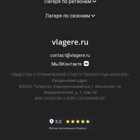
Лагеря по регионам
Лагеря по сезонам
vlagere.ru
contact@vlagere.ru
Мы ВКонтакте
ОБЩЕСТВО С ОГРАНИЧЕННОЙ ОТВЕТСТВЕННОСТЬЮ «ВЛАГЕРЕ»
Юридический адрес:
420500, Татарстан, Верхнеуслонский р-н, г. Иннополис, ул.
Университетская,
д. 7, пом. 68
ИНН 1615015613
ОГРН 1201600048187