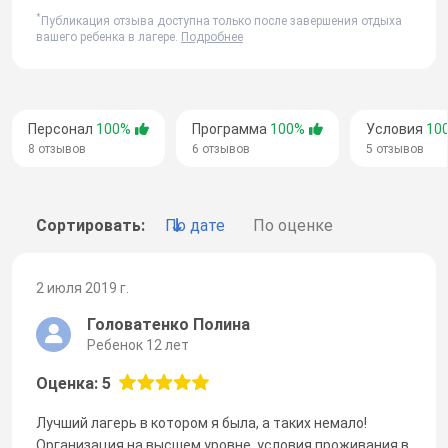
*
Публикация отзыва доступна только после завершения отдыха
вашего ребенка в лагере.
Подробнее
Персонал
100%
Программа
100%
Условия
10
8 отзывов
6 отзывов
5 отзывов
Сортировать:
По дате
По оценке
2 июля 2019 г.
Головатенко Полина
Ребенок 12 лет
Оценка: 5
Лучший лагерь в котором я была, а таких немало!
Организация на высшем уровне, условия проживания в