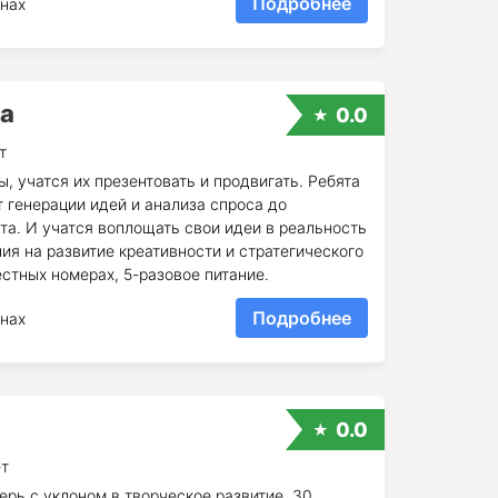
Подробнее
нах
а
0.0
т
, учатся их презентовать и продвигать. Ребята
т генерации идей и анализа спроса до
та. И учатся воплощать свои идеи в реальность
ия на развитие креативности и стратегического
тных номерах, 5-разовое питание.
Подробнее
нах
0.0
ет
ерь с уклоном в творческое развитие. 30