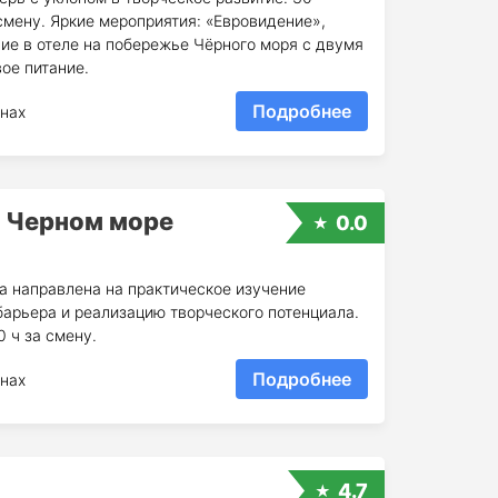
смену. Яркие мероприятия: «Евровидение»,
ие в отеле на побережье Чёрного моря с двумя
ое питание.
Подробнее
нах
а Черном море
0.0
а направлена на практическое изучение
барьера и реализацию творческого потенциала.
 ч за смену.
Подробнее
нах
4.7