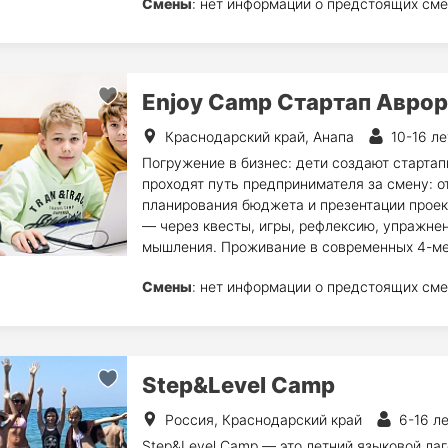
Смены
: нет информации о предстоящих сме
Enjoy Camp Стартап Аврор
Краснодарский край, Анапа
10-16 ле
Погружение в бизнес: дети создают стартапы
проходят путь предпринимателя за смену: о
планирования бюджета и презентации проек
— через квесты, игры, рефлексию, упражнен
мышления. Проживание в современных 4-мес
Смены
: нет информации о предстоящих сме
Step&Level Camp
Россия, Краснодарский край
6-16 л
Step&Level Camp — это летний языковой лаг