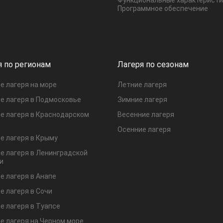
Программное обеспечение
я по регионам
Лагеря по сезонам
е лагеря на море
Летние лагеря
е лагеря в Подмосковье
Зимние лагеря
е лагеря в Краснодарском
Весенние лагеря
Осенние лагеря
е лагеря в Крыму
е лагеря в Ленинградской
и
е лагеря в Анапе
е лагеря в Сочи
е лагеря в Туапсе
е лагеря на Черном море