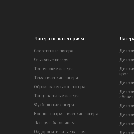
Лагеря по категориям
Лагер
Спортивные лагеря
Детски
Языковые лагеря
Детски
Творческие лагеря
Детски
крае
Тематические лагеря
Детски
Образовательные лагеря
Детски
Танцевальные лагеря
област
Футбольные лагеря
Детски
Военно-патриотические лагеря
Детски
Лагеря с бассейном
Детски
Оздоровительные лагеря
Детски