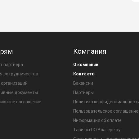
ерям
Компания
т партнера
О компании
я сотрудничества
Контакты
 организаций
Вакансии
ивные документы
Партнеры
ионное соглашение
Политика конфиденциальност
Пользовательское соглашение
Информация об оплате
Тарифы ПО Влагере.ру
Функциональные характеристи