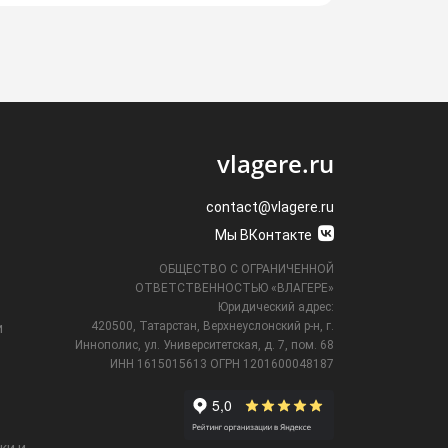
vlagere.ru
contact@vlagere.ru
Мы ВКонтакте
ОБЩЕСТВО С ОГРАНИЧЕННОЙ
ОТВЕТСТВЕННОСТЬЮ «ВЛАГЕРЕ»
Юридический адрес:
420500, Татарстан, Верхнеуслонский р-н, г.
и
Иннополис, ул. Университетская,
д. 7, пом. 68
ИНН 1615015613
ОГРН 1201600048187
ки и