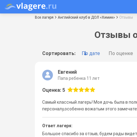
Все лагеря
Английский клуб в ДОЛ «Химик»
Отзывы
Отзывы о
Сортировать:
По дате
По оценке
Евгений
Папа ребенка 11 лет
Оценка: 5
Самый классный лагерь! Моя дочь была в пол
персоналу,особенно вожатым этого замечатель
Ответ лагеря:
Большое спасибо за отзыв, будем рады видет