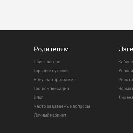
Родителям
Лаг
Поиск лагеря
Кабине
Горящие путевки
Услови
Бонусная программа
Реестр
Гос. компенсация
Нормат
Блог
Лиценз
Часто задаваемые вопросы
Личный кабинет