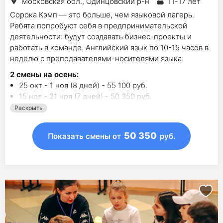
Московская обл., Одинцовский р-н
11-17 лет
Сорока Кэмп — это больше, чем языковой лагерь.
Ребята попробуют себя в предпринимательской
деятельности: будут создавать бизнес-проекты и
работать в команде. Английский язык по 10-15 часов в
неделю с преподавателями-носителями языка.
2
смены на осень
:
25 окт - 1 ноя (8 дней) - 55 100 руб.
15 ноя - 21 ноя (7 дней) - 50 350 руб.
Раскрыть
1
смена на другие сезоны:
2 янв - 9 янв (8 дн.) - 55 000 руб.
50 350
Показать смены
от
руб.