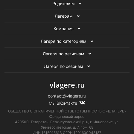
Родителям
Художественные лагеря
Лагерям
Детские танцевальные лагеря
Компания
Конно-спортивные лагеря
Лагеря по категориям
Спортивные лагеря по плаванию
Лагеря по регионам
Английские лагеря для детей
Лагеря по сезонам
Детские оздоровительные лагеря
vlagere.ru
contact@vlagere.ru
Мы ВКонтакте
ОБЩЕСТВО С ОГРАНИЧЕННОЙ ОТВЕТСТВЕННОСТЬЮ «ВЛАГЕРЕ»
Юридический адрес:
420500, Татарстан, Верхнеуслонский р-н, г. Иннополис, ул.
Университетская,
д. 7, пом. 68
ИНН 1615015613
ОГРН 1201600048187