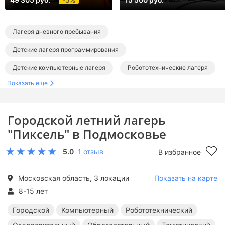
Лагеря дневного пребывания
Детские лагеря программирования
Детские компьютерные лагеря
Робототехнические лагеря
Показать еще
Технические лагеря
Детские оздоровительные лагеря
Детские образовательные лагеря
Городской летний лагерь
Лагеря для детей в Подмосковье
"Пиксель" в Подмосковье
Лагеря в Домодедово и Домодедовском районе
5.0
1 отзыв
В избранное
Лагеря в Мытищах
Лагеря в Чехове и Чеховском районе
Городские лагеря в Подмосковье
Московская область, 3 локации
Показать на карте
8-15 лет
Лагеря программирования в Подмосковье
Городской
Компьютерный
Робототехнический
Компьютерные лагеря в Подмосковье