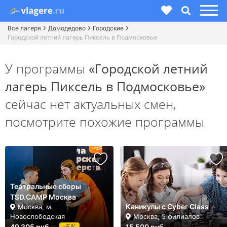
Все лагеря
Домодедово
Городские
Городской летний лагерь Пиксель в Подмосковье
У программы
«Городской летний
лагерь Пиксель в Подмосковье»
сейчас нет актуальных смен,
посмотрите похожие программы
Театральные сборы
TSD.CAMP Москва
Каникулы с Cyber Class
Москва, м.
Новослободская
Москва, 5 филиалов
49 305 руб.
-5%
15 500 руб.