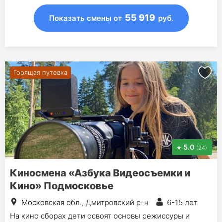
55 919
Показать смены
от
руб.
Горящая путевка
5.0
(24)
Киносмена «Азбука Видеосъемки и
Кино» Подмосковье
Московская обл., Дмитровский р-н
6-15 лет
На кино сборах дети освоят основы режиссуры и