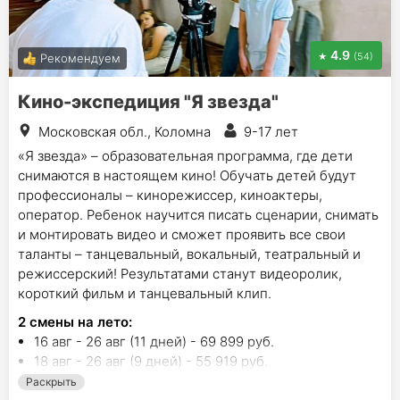
4.9
(54)
Рекомендуем
Кино-экспедиция "Я звезда"
Московская обл., Коломна
9-17 лет
«Я звезда» – образовательная программа, где дети
снимаются в настоящем кино! Обучать детей будут
профессионалы – кинорежиссер, киноактеры,
оператор. Ребенок научится писать сценарии, снимать
и монтировать видео и сможет проявить все свои
таланты – танцевальный, вокальный, театральный и
режиссерский! Результатами станут видеоролик,
короткий фильм и танцевальный клип.
2
смены на лето
:
16 авг - 26 авг (11 дней) - 69 899 руб.
18 авг - 26 авг (9 дней) - 55 919 руб.
Раскрыть