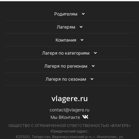
Летние тематические лагеря в Подмосковье
Родителям
Летние туристические лагеря в Подмосковье
Лагерям
Летние военно-патриотические лагеря в Подмосковье
Компания
Летние английские лагеря в Подмосковье
Лагеря по категориям
Летние лагеря программирования в Подмосковье
Лагеря по регионам
Летние театральные лагеря в Подмосковье
Лагеря по сезонам
Летние музыкальные лагеря в Подмосковье
vlagere.ru
Летние танцевальные лагеря в Подмосковье
contact@vlagere.ru
Мы ВКонтакте
Летние палаточные лагеря в Подмосковье
ОБЩЕСТВО С ОГРАНИЧЕННОЙ ОТВЕТСТВЕННОСТЬЮ «ВЛАГЕРЕ»
Юридический адрес:
Летние лагеря с занятиями плаванием в Подмосковье
420500, Татарстан, Верхнеуслонский р-н, г. Иннополис, ул.