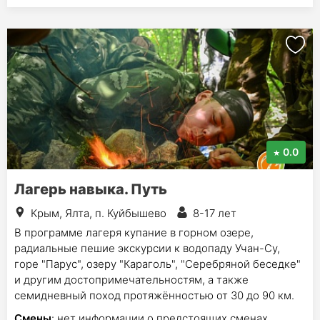
0.0
Лагерь навыка. Путь
Крым, Ялта, п. Куйбышево
8-17 лет
В программе лагеря купание в горном озере,
радиальные пешие экскурсии к водопаду Учан-Су,
горе "Парус", озеру "Караголь", "Серебряной беседке"
и другим достопримечательностям, а также
семидневный поход протяжённостью от 30 до 90 км.
Смены
: нет информации о предстоящих сменах