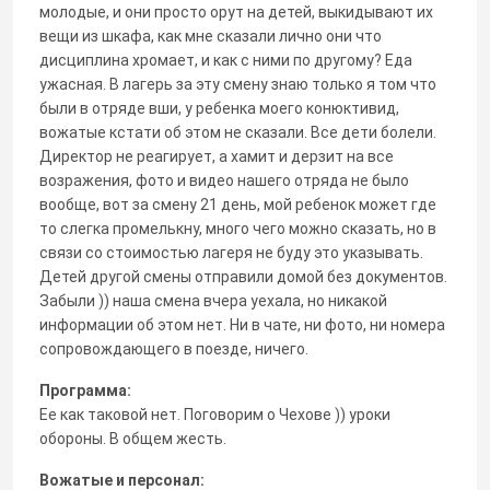
молодые, и они просто орут на детей, выкидывают их
вещи из шкафа, как мне сказали лично они что
дисциплина хромает, и как с ними по другому? Еда
ужасная. В лагерь за эту смену знаю только я том что
были в отряде вши, у ребенка моего конюктивид,
вожатые кстати об этом не сказали. Все дети болели.
Директор не реагирует, а хамит и дерзит на все
возражения, фото и видео нашего отряда не было
вообще, вот за смену 21 день, мой ребенок может где
то слегка промелькну, много чего можно сказать, но в
связи со стоимостью лагеря не буду это указывать.
Детей другой смены отправили домой без документов.
Забыли )) наша смена вчера уехала, но никакой
информации об этом нет. Ни в чате, ни фото, ни номера
сопровождающего в поезде, ничего.
Программа:
Ее как таковой нет. Поговорим о Чехове )) уроки
обороны. В общем жесть.
Вожатые и персонал: