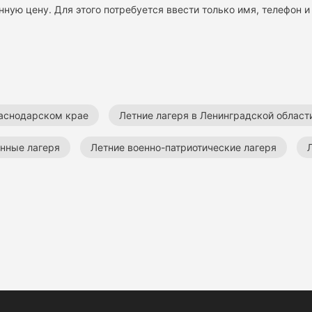
нную цену. Для этого потребуется ввести только имя, телефон и 
раснодарском крае
Летние лагеря в Ленинградской област
онные лагеря
Летние военно-патриотические лагеря
ческие лагеря
Летние лагеря
Все детские лагеря