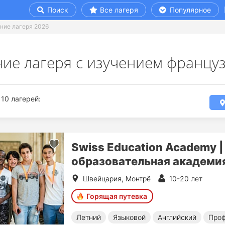
Поиск
Все лагеря
Популярное
ние лагеря 2026
ние лагеря с изучением францу
10 лагерей:
Swiss Education Academy 
образовательная академи
Швейцария, Монтрё
10-20 лет
Горящая путевка
Летний
Языковой
Английский
Проф