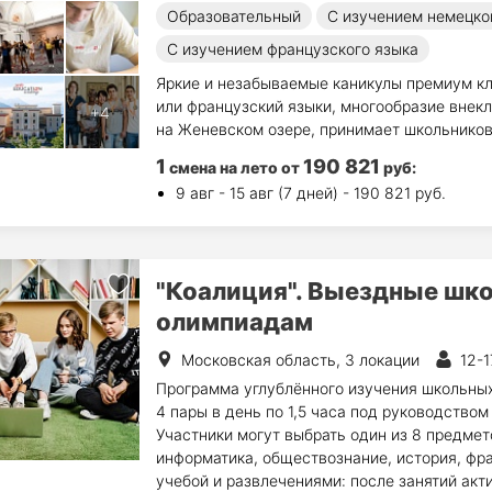
Образовательный
С изучением немецко
С изучением французского языка
Яркие и незабываемые каникулы премиум кл
или французский языки, многообразие внек
на Женевском озере, принимает школьников 
1
190 821
смена на лето
от
руб
:
9 авг - 15 авг (7 дней) - 190 821 руб.
"Коалиция". Выездные шко
олимпиадам
Московская область, 3 локации
12-1
Программа углублённого изучения школьных
4 пары в день по 1,5 часа под руководство
Участники могут выбрать один из 8 предмето
информатика, обществознание, история, фр
учебой и развлечениями: после занятий акт