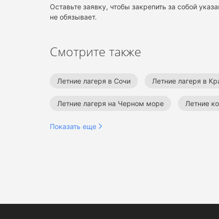
Оставьте заявку, чтобы закрепить за собой указа
не обязывает.
Смотрите также
Летние лагеря в Сочи
Летние лагеря в К
Летние лагеря на Черном море
Летние к
Летние тематические лагеря
Летние твор
Показать еще