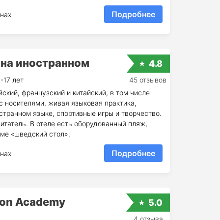
Подробнее
нах
 на иностранном
4.8
-17 лет
45 отзывов
ский, французский и китайский, в том числе
 с носителями, живая языковая практика,
странном языке, спортивные игры и творчество.
питатель. В отеле есть оборудованный пляж,
еме «шведский стол».
Подробнее
нах
ion Academy
5.0
4 отзыва