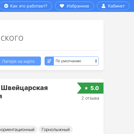
Как это работает?
Избранное
Кабинет
зского
Лагеря на карте
| Швейцарская
5.0
я
2 отзыва
ориентационный
Горнолыжный