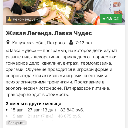
4.8
(21)
Рекомендуем
Живая Легенда. Лавка Чудес
Калужская обл., Петрово
7-12 лет
«Лавка Чудес» — программа, на которой дети изучат
разные виды декоративно-прикладного творчества:
гончарное дело, квиллинг, витраж, термомозаика,
оригами. Обучение проводится в игровой форме и
сопровождается активными играми, квестами и
психологическими тренингами. Проживание в
экологически чистой зоне. Пятиразовое питание.
Трансфер входит в стоимость.
3
смены в другие месяца:
15 авг - 27 авг (13 дн.) - 82 840 руб.
15 авг - 21 авг (7 дн.) - 46 075 руб.
21 авг - 27 авг (7 дн.) - 46 075 руб.
Раскрыть