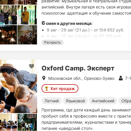
развитие: музыкальная и театральная студи
английский. Внутри лагеря есть своя игровая
психологом: адаптация и обучение самостоя
6
смен в другие месяца:
9 авг - 29 авг (21 дн.) - от 104 652 руб.
9 авг - 22 авг (14 дн.) - от 97 750 руб.
20 авг - 29 авг (10 дн.) - от 69 200 руб.
Раскрыть
3 окт - 10 окт (8 дн.) - от 39 900 руб.
24 окт - 31 окт (8 дн.) - от 39 900 руб.
14 ноя - 21 ноя (8 дн.) - от 39 900 руб.
Oxford Camp. Эксперт
Московская обл., Орехово-Зуево
7-
Хит продаж
Летний
Языковой
Английский
Обра
Программа, где дети каждый день занимают
пробуют себя в профессиях вместе с практ
предпринимателями, журналистами и тренер
питание «шведский стол».