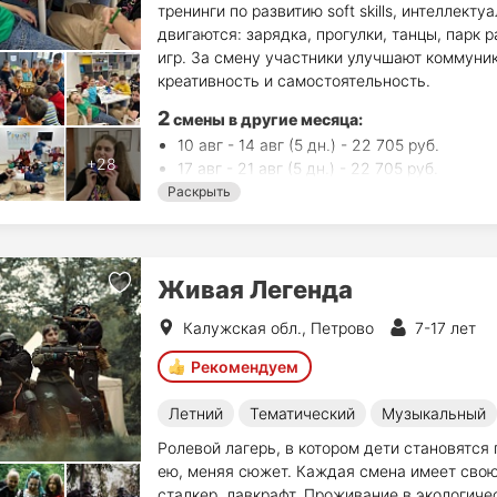
тренинги по развитию soft skills, интеллект
двигаются: зарядка, прогулки, танцы, парк 
игр. За смену участники улучшают коммуник
креативность и самостоятельность.
2
смены в другие месяца:
10 авг - 14 авг (5 дн.) - 22 705 руб.
17 авг - 21 авг (5 дн.) - 22 705 руб.
Раскрыть
Живая Легенда
Калужская обл., Петрово
7-17 лет
Рекомендуем
Летний
Тематический
Музыкальный
Ролевой лагерь, в котором дети становятся
ею, меняя сюжет. Каждая смена имеет свою
сталкер, лавкрафт. Проживание в экологичес