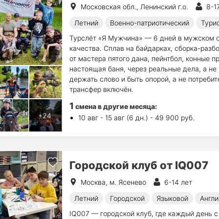
Московская обл., Ленинский г.о.
8-1
Летний
Военно-патриотический
Тури
Турслёт «Я Мужчина» — 6 дней в мужском о
качества. Сплав на байдарках, сборка-разб
от мастера пятого дана, пейнтбол, конные п
настоящая баня, через реальные дела, а не 
держать слово и быть опорой, а не потреби
трансфер включён.
1
смена в другие месяца:
10 авг - 15 авг (6 дн.) - 49 900 руб.
Городской клуб от IQ007
Москва, м. Ясенево
6-14 лет
Летний
Городской
Языковой
Англи
IQ007 — городской клуб, где каждый день с 