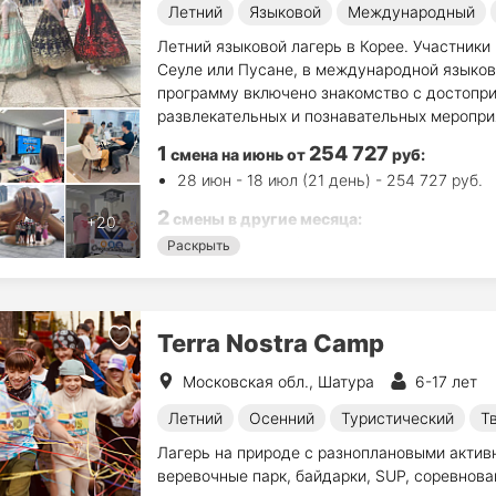
Летний
Языковой
Международный
Летний языковой лагерь в Корее. Участники
Сеуле или Пусане, в международной языков
программу включено знакомство с достопр
развлекательных и познавательных меропри
1
254 727
смена на июнь
от
руб
:
28 июн - 18 июл (21 день) - 254 727 руб.
2
смены в другие месяца:
4 июл - 25 июл (22 дн.) - 246 510 руб.
Раскрыть
25 июл - 15 авг (22 дн.) - 246 510 руб.
Terra Nostra Camp
Московская обл., Шатура
6-17 лет
Летний
Осенний
Туристический
Т
Лагерь на природе с разноплановыми активн
веревочные парк, байдарки, SUP, соревнован