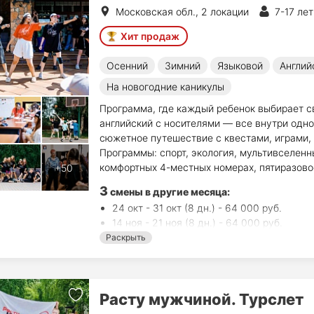
Московская обл., 2 локации
7-17 лет
Хит продаж
Осенний
Зимний
Языковой
Англий
На новогодние каникулы
Программа, где каждый ребенок выбирает с
английский с носителями — все внутри одн
сюжетное путешествие с квестами, играми,
Программы: спорт, экология, мультивселенн
комфортных 4-местных номерах, пятиразово
3
смены в другие месяца:
24 окт - 31 окт (8 дн.) - 64 000 руб.
14 ноя - 21 ноя (8 дн.) - 64 000 руб.
2 янв - 9 янв (8 дн.) - 64 000 руб.
Раскрыть
Расту мужчиной. Турслет