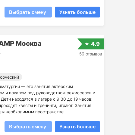
Выбрать смену
Узнать больше
CAMP Москва
4.9
т
56 отзывов
орческий
аматургии — это занятия актерским
ем и вокалом под руководством режиссеров и
ети находятся в лагере с 9:30 до 19 часов:
роходят квесты и тренинги, играют. Занятия
ем необходимым пространстве.
Выбрать смену
Узнать больше