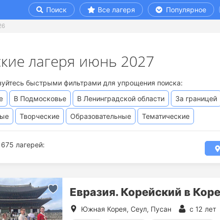
Поиск
Все лагеря
Популярное
26
ские лагеря июнь 2027
зуйтесь быстрыми фильтрами для упрощения поиска:
е
В Подмосковье
В Ленинградской области
За границей
вые
Творческие
Образовательные
Тематические
675 лагерей:
Евразия. Корейский в Коре
Южная Корея, Сеул, Пусан
с 12 лет