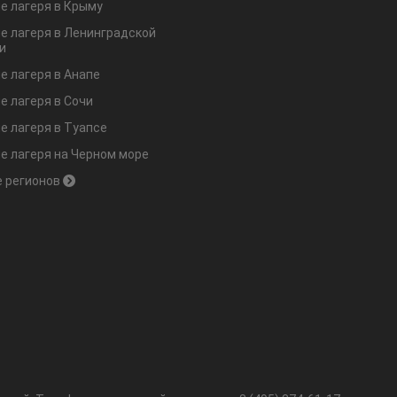
е лагеря в Крыму
е лагеря в Ленинградской
и
е лагеря в Анапе
е лагеря в Сочи
е лагеря в Туапсе
е лагеря на Черном море
 регионов