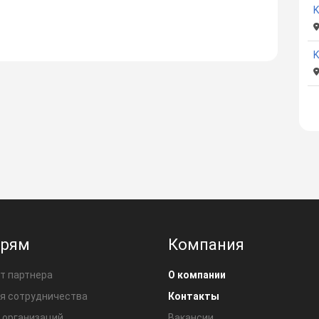
K
ерям
Компания
т партнера
О компании
я сотрудничества
Контакты
 организаций
Вакансии