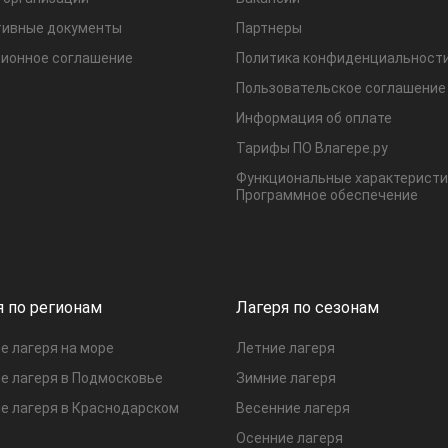
ивные документы
Партнеры
ионное соглашение
Политика конфиденциальност
Пользовательское соглашение
Информация об оплате
Тарифы ПО Влагере.ру
Функциональные характеристи
Программное обеспечение
я по регионам
Лагеря по сезонам
е лагеря на море
Летние лагеря
е лагеря в Подмосковье
Зимние лагеря
е лагеря в Краснодарском
Весенние лагеря
Осенние лагеря