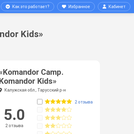
Как это работает?
Избранное
Кабинет
dor Kids»
«Komandor Сamp.
Komandor Kids»
Калужская обл., Тарусский р-н
2 отзыва
5.0
2 отзыва