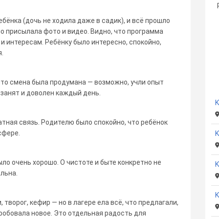
бёнка (дочь не ходила даже в садик), и всё прошло
о присылала фото и видео. Видно, что программа
и интересам. Ребёнку было интересно, спокойно,
.
что смена была продумана — возможно, учли опыт
 занят и доволен каждый день.
K
атная связь. Родителю было спокойно, что ребёнок
сфере.
ыло очень хорошо. О чистоте и быте конкретно не
K
льна.
K
 творог, кефир — но в лагере ела всё, что предлагали,
робовала новое. Это отдельная радость для