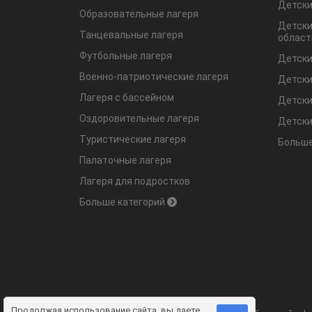
Детски
Образовательные лагеря
Детски
Танцевальные лагеря
област
Футбольные лагеря
Детски
Военно-патриотические лагеря
Детски
Лагеря с бассейном
Детски
Оздоровительные лагеря
Детски
Туристические лагеря
Больше
Палаточные лагеря
Лагеря для подростков
Больше категорий
Продолжая использование сайта, вы даете