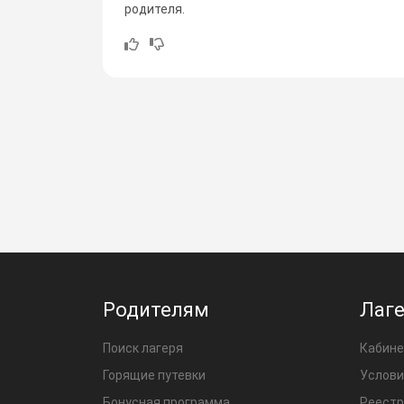
родителя.
Родителям
Лаг
Поиск лагеря
Кабине
Горящие путевки
Услови
Бонусная программа
Реестр