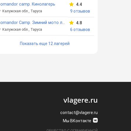
omandor camp. Кинолагерь
4.4
9 отзывов
Калужская обл., Таруса
Komandor Camp. Зимний мото лагерь
4.8
6 отзывов
Калужская обл., Таруса
Показать еще 12 лагерей
vlagere.ru
contact@vlagere.ru
Мы ВКонтакте
ОБЩЕСТВО С ОГРАНИЧЕННОЙ