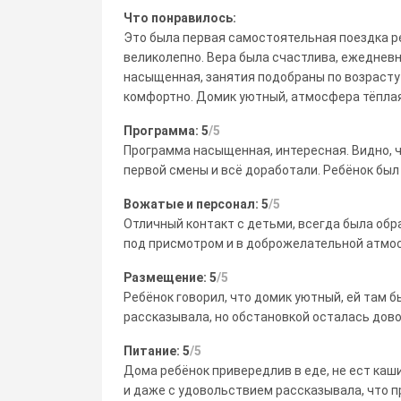
Что понравилось:
Это была первая самостоятельная поездка ре
великолепно. Вера была счастлива, ежедневн
насыщенная, занятия подобраны по возрасту 
комфортно. Домик уютный, атмосфера тёплая
Программа: 5
/5
Программа насыщенная, интересная. Видно, 
первой смены и всё доработали. Ребёнок был
Вожатые и персонал: 5
/5
Отличный контакт с детьми, всегда была обр
под присмотром и в доброжелательной атмо
Размещение: 5
/5
Ребёнок говорил, что домик уютный, ей там б
рассказывала, но обстановкой осталась дово
Питание: 5
/5
Дома ребёнок привередлив в еде, не ест каши,
и даже с удовольствием рассказывала, что п