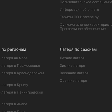
Пользовательское соглашени
Информация об оплате
Тарифы ПО Влагере.ру
Функциональные характеристи
Программное обеспечение
 по регионам
Лагеря по сезонам
 лагеря на море
Летние лагеря
 лагеря в Подмосковье
Зимние лагеря
 лагеря в Краснодарском
Весенние лагеря
Осенние лагеря
 лагеря в Крыму
 лагеря в Ленинградской
и
 лагеря в Анапе
 лагеря в Сочи