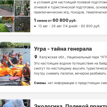
и условия для настоящей полевой подготовк
огневой и туристической подготовке, основа
приключенческих игр, походов, тематических
1
60 800
смена
от
руб
:
13 авг - 26 авг (14 дней) - 60 800 руб.
Угра - тайна генерала
Калужская обл., Национальный парк "УГР
Это настоящее водное путешествие на байда
смогут по-настоящему вкусить туристическ
поутру снимать палатки, вечером разбивать 
Смены
: нет информации о предстоящих сме
Экологика. Полевой практ