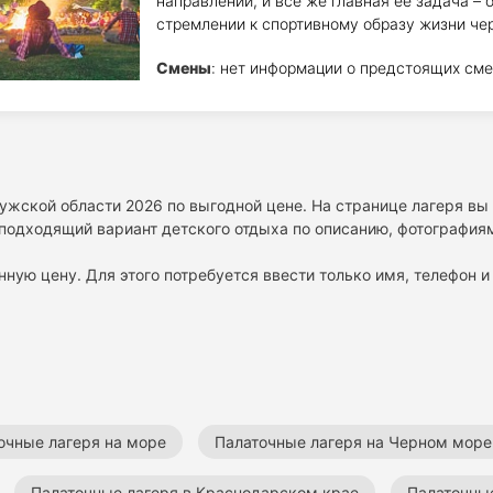
направлений, и всё же главная её задача –
стремлении к спортивному образу жизни чер
Смены
: нет информации о предстоящих сме
лужской области 2026 по выгодной цене. На странице лагеря вы
подходящий вариант детского отдыха по описанию, фотографиям
нную цену. Для этого потребуется ввести только имя, телефон и 
очные лагеря на море
Палаточные лагеря на Черном море
Палаточные лагеря в Краснодарском крае
Палаточные