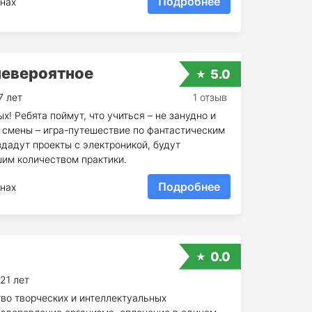
Подробнее
нах
невероятное
5.0
7 лет
1 отзыв
 Ребята поймут, что учиться – не занудно и
 смены – игра-путешествие по фантастическим
здадут проекты с электроникой, будут
им количеством практики.
Подробнее
нах
0.0
 21 лет
во творческих и интеллектуальных