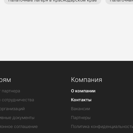
лагеря во Владимирской области
Летние палаточные лаге
точного типа
Все детские лагеря
рям
Компания
 партнера
О компании
я сотрудничества
Контакты
организаций
Вакансии
ивные документы
Партнеры
ионное соглашение
Политика конфиденциальност