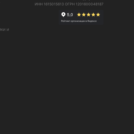
е
ИНН 1615015613
ОГРН 1201600048187
ки и