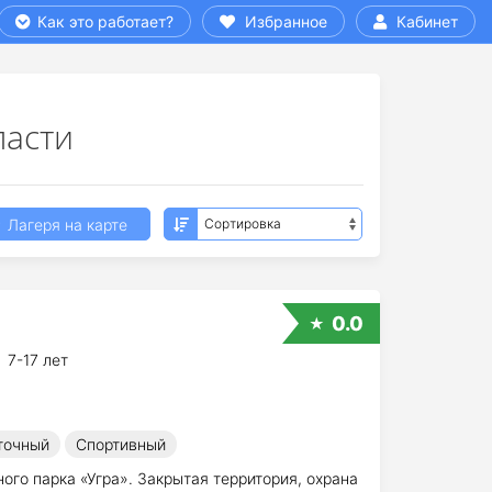
Как это работает?
Избранное
Кабинет
ласти
Лагеря на карте
0.0
7-17 лет
точный
Спортивный
го парка «Угра». Закрытая территория, охрана