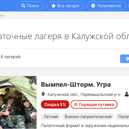
Поиск
Все лагеря
Популярное
ные
аточные лагеря в Калужской об
6 лагерей:
Вымпел-Шторм. Угра
Калужская обл., Перемышльский р-н
Скидка 5%
Горящая путевка
Летний
Военно-патриотический
Пала
Палаточный формат в окружении национально