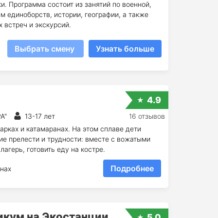
и. Программа состоит из занятий по военной,
м единоборств, истории, географии, а также
 встреч и экскурсий.
Выбрать смену
Узнать больше
4.9
А"
13-17 лет
16 отзывов
рках и катамаранах. На этом сплаве дети
ие прелести и трудности: вместе с вожатыми
лагерь, готовить еду на костре.
Подробнее
нах
икум на Экостанции
5.0