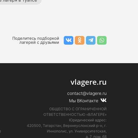
ря
Весенние палаточные лагеря
Поделитесь подборкой
лагерей с друзьями
vlagere.ru
contact@vlagere.ru
Мы ВКонтакте
ОБЩЕСТВО С ОГРАНИЧЕННОЙ
ОТВЕТСТВЕННОСТЬЮ «ВЛАГЕРЕ»
Юридический адрес:
420500, Татарстан, Верхнеуслонский р-н, г.
и
Иннополис, ул. Университетская,
д. 7, пом. 68