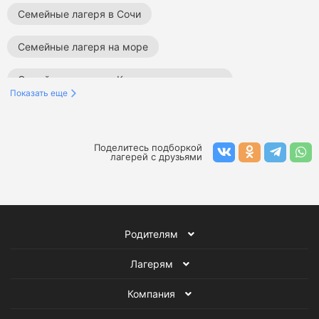
Семейные лагеря в Сочи
Семейные лагеря на море
Семейные лагеря в Краснодарском крае
Показать еще
Семейные лагеря в Подмосковье
Семейные лагеря за границей
Поделитесь подборкой
лагерей с друзьями
Семейные лагеря в России
Лагеря в Карелии
Семейные лагеря
Все детские лагеря
Родителям
Лагерям
Компания