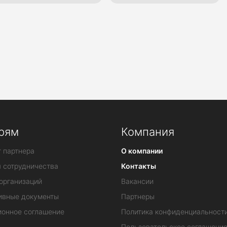
ные лагеря
Зимние семейные лагеря
Лагеря в Сочи
рям
Компания
 партнера
О компании
я сотрудничества
Контакты
организаций
Вакансии
ивные документы
Партнеры
ионное соглашение
Политика конфиденциальност
Пользовательское соглашени