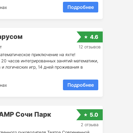
Подробнее
нах
парусом
4.6
т
12 отзывов
атематическое приключение на яхте!
, 20 часов интегрированных занятий математики,
 и логических игр, 14 дней проживания в
Подробнее
нах
AMP Сочи Парк
5.0
2 отзыва
твенного руководителя Театра Современной