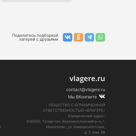
Семейные лагеря
Поделитесь подборкой
лагерей с друзьями
vlagere.ru
contact@vlagere.ru
Мы ВКонтакте
ОБЩЕСТВО С ОГРАНИЧЕННОЙ
ОТВЕТСТВЕННОСТЬЮ «ВЛАГЕРЕ»
Юридический адрес:
420500, Татарстан, Верхнеуслонский р-н, г.
и
Иннополис, ул. Университетская,
д. 7, пом. 68
е