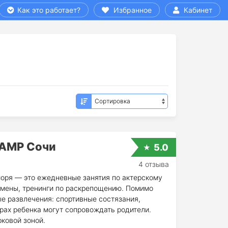
Как это работает?
Избранное
Кабинет
CAMP Сочи
5.0
4 отзыва
оря — это ежедневные занятия по актерскому
 смены, тренинги по раскрепощению. Помимо
е развлечения: спортивные состязания,
орах ребенка могут сопровождать родители.
ковой зоной.