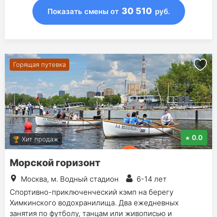
30 510
Показать смены
от
руб.
Горящая путевка
0.0
Хит продаж
Морской горизонт
Москва, м. Водный стадион
6-14 лет
Спортивно-приключенческий кэмп на берегу
Химкинского водохранилища. Два ежедневных
занятия по футболу, танцам или живописью и