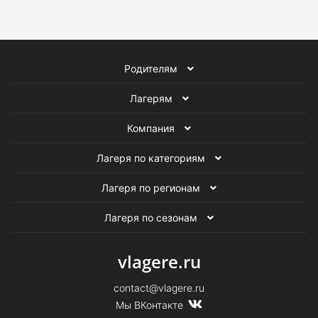
Летние английские лагеря в Москве
Летние лагеря программирования в Москве
Родителям
Летние робототехнические лагеря в Москве
Лагерям
Летние кинолагеря в Москве
Компания
Летние лагеря в Москве
Лагеря по категориям
Футбольные лагеря в Москве
Лагеря по регионам
Летние футбольные лагеря
Лагеря в Москве
Лагеря по сезонам
Футбольные лагеря
Летние лагеря
vlagere.ru
contact@vlagere.ru
Мы ВКонтакте