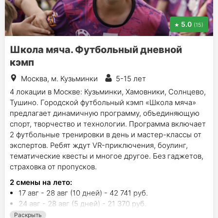
5.0
(15)
Школа мяча. Футбольный дневной
кэмп
Москва, м. Кузьминки
5-15 лет
4 локации в Москве: Кузьминки, Хамовники, Солнцево,
Тушино. Городской футбольный кэмп «Школа мяча»
предлагает динамичную программу, объединяющую
спорт, творчество и технологии. Программа включает
2 футбольные тренировки в день и мастер-классы от
экспертов. Ребят ждут VR-приключения, боулинг,
тематические квесты и многое другое. Без гаджетов,
страховка от пропусков.
2
смены на лето
:
17 авг - 28 авг (10 дней) - 42 741 руб.
24 авг - 28 авг (5 дней) - 21 370 руб.
Раскрыть