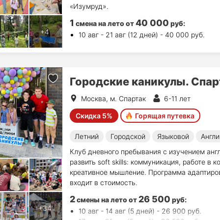
«Изумруд».
1
40 000
смена на лето
от
руб
:
10 авг - 21 авг (12 дней) - 40 000 руб.
Городские каникулы. Спа
Москва, м. Спартак
6-11 лет
Скидка 5%
Горящая путевка
Летний
Городской
Языковой
Англи
Клуб дневного пребывания с изучением англ
развить soft skills: коммуникация, работе в
креативное мышление. Программа адаптиров
входит в стоимость.
2
26 500
смены на лето
от
руб
:
10 авг - 14 авг (5 дней) - 26 900 руб.