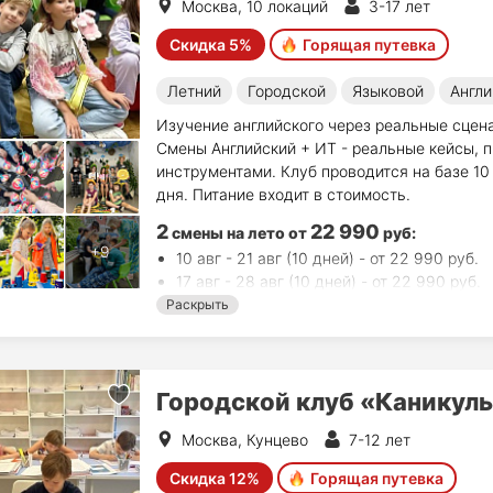
Москва, 10 локаций
3-17 лет
Скидка 5%
Горящая путевка
Летний
Городской
Языковой
Англи
Изучение английского через реальные сцена
Смены Английский + ИТ - реальные кейсы, 
инструментами. Клуб проводится на базе 10
дня. Питание входит в стоимость.
2
22 990
смены на лето
от
руб
:
10 авг - 21 авг (10 дней) - от 22 990 руб.
17 авг - 28 авг (10 дней) - от 22 990 руб.
Раскрыть
Городской клуб «Каникул
Москва, Кунцево
7-12 лет
Скидка 12%
Горящая путевка