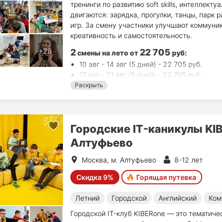
тренинги по развитию soft skills, интеллект
двигаются: зарядка, прогулки, танцы, парк 
игр. За смену участники улучшают коммуник
креативность и самостоятельность.
2
22 705
смены на лето
от
руб
:
10 авг - 14 авг (5 дней) - 22 705 руб.
17 авг - 21 авг (5 дней) - 22 705 руб.
Раскрыть
Городские IT-каникулы KI
Алтуфьево
Москва, м. Алтуфьево
8-12 лет
Скидка 9%
Горящая путевка
Летний
Городской
Английский
Ком
Городской IT-клуб KIBERone — это тематиче