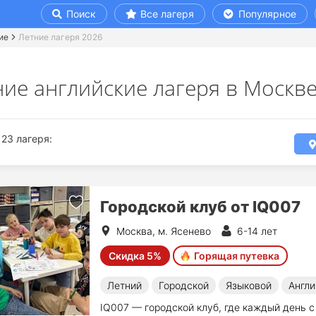
Поиск
Все лагеря
Популярное
ие
Летние лагеря 2026
ние английские лагеря в Москв
23 лагеря:
Городской клуб от IQ007
Москва, м. Ясенево
6-14 лет
Скидка 5%
Горящая путевка
Летний
Городской
Языковой
Англи
IQ007 — городской клуб, где каждый день с 