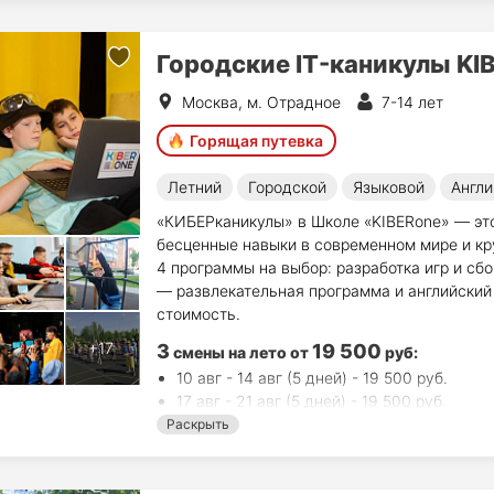
Городские IT-каникулы KI
Москва, м. Отрадное
7-14 лет
Горящая путевка
Летний
Городской
Языковой
Англи
«КИБЕРканикулы» в Школе «KIBERone» — это
бесценные навыки в современном мире и кр
4 программы на выбор: разработка игр и сб
— развлекательная программа и английский 
стоимость.
3
19 500
смены на лето
от
руб
:
10 авг - 14 авг (5 дней) - 19 500 руб.
17 авг - 21 авг (5 дней) - 19 500 руб.
24 авг - 28 авг (5 дней) - 19 500 руб.
Раскрыть