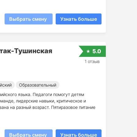
Выбрать смену
Узнать больше
ртак-Тушинская
5.0
1 отзыв
йский
Образовательный
ийского языка. Педагоги помогут детям
 команде, лидерские навыки, критическое и
ана на разный возраст. Пятиразовое питание
Выбрать смену
Узнать больше