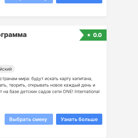
ограмма
0.0
йский
странам мира: будут искать карту капитана,
ать, творить, открывать новое каждый день и
 на базе детских садов сети ONE! International
Выбрать смену
Узнать больше