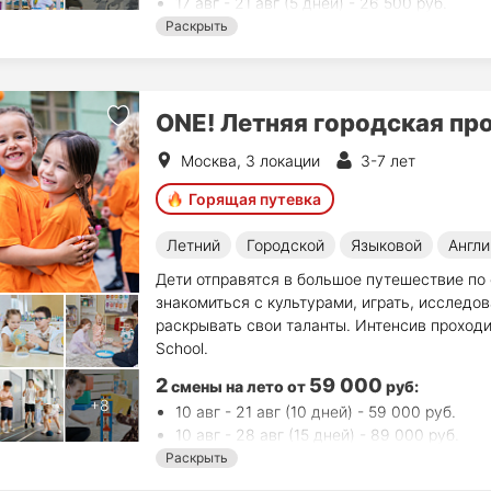
17 авг - 21 авг (5 дней) - 26 500 руб.
Раскрыть
ONE! Летняя городская пр
Москва, 3 локации
3-7 лет
Горящая путевка
Летний
Городской
Языковой
Англи
Дети отправятся в большое путешествие по 
знакомиться с культурами, играть, исследов
раскрывать свои таланты. Интенсив проходит
School.
2
59 000
смены на лето
от
руб
:
10 авг - 21 авг (10 дней) - 59 000 руб.
10 авг - 28 авг (15 дней) - 89 000 руб.
Раскрыть