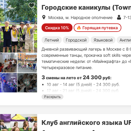
Городские каникулы (Tow
Москва, м. Народное ополчение
7-1
Скидка 10%
Горящая путевка
Летний
Городской
Языковой
Англи
Дневной развивающий лагерь в Москве с 8:0
современные танцы, прокачка soft skills чер
тематические недели: от «Майнкрафта» до «Г
Четырехразовое питание.
3
24 300
смены на лето
от
руб
:
10 авг - 14 авг (5 дней) - 24 300 руб.
17 авг - 21 авг (5 дней) - 24 300 руб.
24 авг - 28 авг (5 дней) - 24 300 руб.
Раскрыть
Клуб английского языка UF