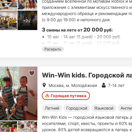
созданием вселенной по мотивам Roblox и м
приложения с элементами искусственного и
международного образца и рекомендации п
(с 9:00 до 19:00) и неполного дня.
3
20 000
смены на лето
от
руб
:
10 авг - 14 авг (5 дней) - 20 000 руб.
17 авг - 21 авг (5 дней) - 20 000 руб.
24 авг - 28 авг (5 дней) - 20 000 руб.
Раскрыть
Win-Win kids. Городской л
Москва, м. Молодёжная
7-14 лет
Горящая путевка
Летний
Городской
Языковой
Англи
Win-Win Kids — городской языковой лагерь 
носителями, спорт, квесты, проекты и 60% 
уроков. 80% детей возвращаются в лагерь 