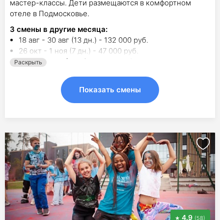
мастер-классы. Дети размещаются в комфортном
отеле в Подмосковье.
3
смены в другие месяца:
18 авг - 30 авг (13 дн.) - 132 000 руб.
26 окт - 1 ноя (7 дн.) - 47 000 руб.
3 янв - 9 янв (7 дн.) - 61 000 руб.
Раскрыть
Показать смены
4.9
(58)