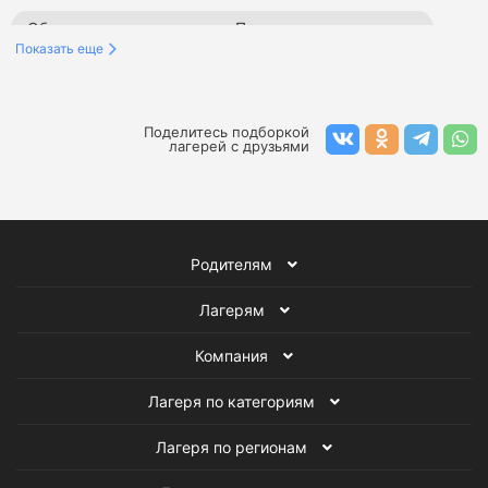
Образовательные лагеря в Подмосковье на апрель
Показать еще
Творческие лагеря в Подмосковье на апрель
Тематические лагеря в Подмосковье на апрель
Поделитесь подборкой
лагерей с друзьями
Лагеря в Подмосковье на апрель
Английские лагеря в Подмосковье
Родителям
Английские лагеря на апрель
Лагерям
Лагеря в Подмосковье
Детские английские лагеря
Компания
Лагеря на апрель
Лагеря по категориям
Лагеря по регионам