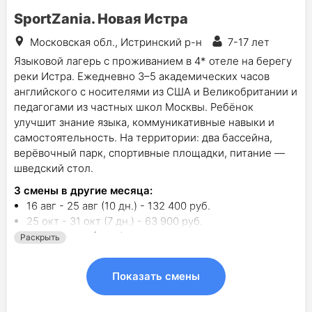
SportZania. Новая Истра
Московская обл., Истринский р-н
7-17 лет
Языковой лагерь с проживанием в 4* отеле на берегу
реки Истра. Ежедневно 3–5 академических часов
английского с носителями из США и Великобритании и
педагогами из частных школ Москвы. Ребёнок
улучшит знание языка, коммуникативные навыки и
самостоятельность. На территории: два бассейна,
верёвочный парк, спортивные площадки, питание —
шведский стол.
3
смены в другие месяца:
16 авг - 25 авг (10 дн.) - 132 400 руб.
25 окт - 31 окт (7 дн.) - 63 900 руб.
2 янв - 9 янв (8 дн.) - 75 300 руб.
Раскрыть
Показать смены