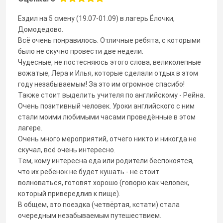
Ездил на 5 смену (19.07-01.09) в лагерь Ёлочки,
Домодедово.
Всё очень понравилось. Отличные ребята, с которыми
было не скучно провести две недели.
Чудесные, не постесняюсь этого слова, великолепные
вожатые, Лера и Илья, которые сделали отдых в этом
году незабываемым! За это им огромное спасибо!
Также стоит выделить учителя по английскому - Рейна.
Очень позитивный человек. Уроки английского с ним
стали моими любимыми часами проведённые в этом
лагере.
Очень много мероприятий, отчего никто и никогда не
скучал, всё очень интересно.
Тем, кому интересна еда или родители беспокоятся,
что их ребенок не будет кушать - не стоит
волноваться, готовят хорошо (говорю как человек,
который привередлив к пище).
В общем, это поездка (четвёртая, кстати) стала
очередным незабываемым путешествием.