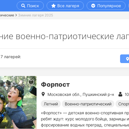
Поиск
Все лагеря
Популярное
тические
Зимние лагеря 2025
ние военно-патриотические ла
7 лагерей:
Форпост
Московская обл., Пушкинский р-н
10
Летний
Военно-патриотический
Спор
«Форпост» — детская военно-спортивная пр
ребят ждут: курс молодого бойца, зарницы и
форсирование водных преград, специальные