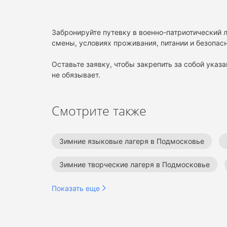
Забронируйте путевку в военно-патриотический л
смены, условиях проживания, питании и безопас
Оставьте заявку, чтобы закрепить за собой указа
не обязывает.
Смотрите также
Зимние языковые лагеря в Подмосковье
Зимние творческие лагеря в Подмосковье
Зимние лагеря программирования в Подмоско
Показать еще
Зимние лагеря в Подмосковье
Военно-па