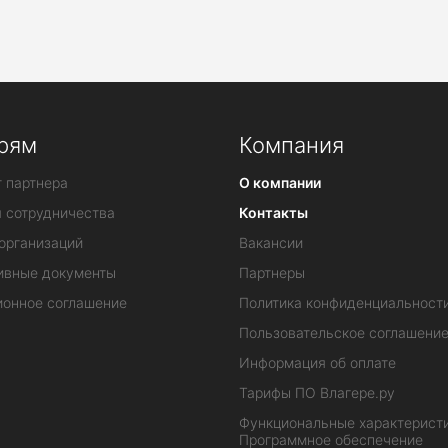
геря
рям
Компания
 партнера
О компании
я сотрудничества
Контакты
организаций
Вакансии
ивные документы
Партнеры
ионное соглашение
Политика конфиденциальност
Пользовательское соглашени
Информация об оплате
Тарифы ПО Влагере.ру
Функциональные характеристи
Программное обеспечение