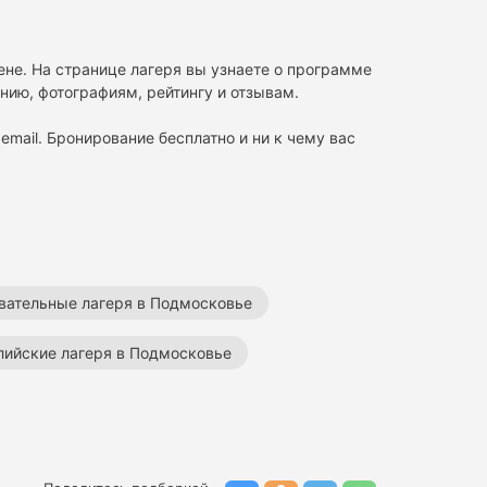
ене. На странице лагеря вы узнаете о программе
нию, фотографиям, рейтингу и отзывам.
email. Бронирование бесплатно и ни к чему вас
вательные лагеря в Подмосковье
лийские лагеря в Подмосковье
ие робототехнические лагеря в Подмосковье
отические лагеря
Лагеря в Подмосковье