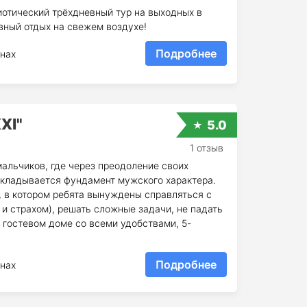
иотический трёхдневный тур на выходных в
вный отдых на свежем воздухе!
Подробнее
нах
XI"
5.0
1 отзыв
альчиков, где через преодоление своих
закладывается фундамент мужского характера.
 в котором ребята вынуждены справляться с
 и страхом), решать сложные задачи, не падать
 гостевом доме со всеми удобствами, 5-
Подробнее
нах