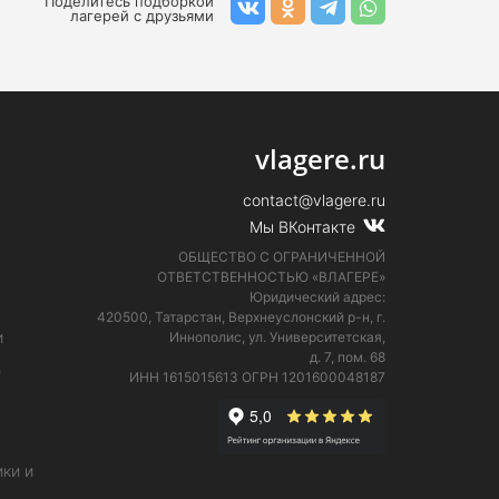
Поделитесь подборкой
лагерей с друзьями
vlagere.ru
contact@vlagere.ru
Мы ВКонтакте
ОБЩЕСТВО С ОГРАНИЧЕННОЙ
ОТВЕТСТВЕННОСТЬЮ «ВЛАГЕРЕ»
Юридический адрес:
420500, Татарстан, Верхнеуслонский р-н, г.
и
Иннополис, ул. Университетская,
д. 7, пом. 68
е
ИНН 1615015613
ОГРН 1201600048187
ки и