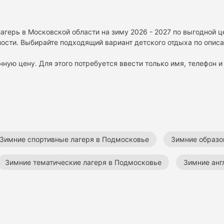
агерь в Московской области на зиму 2026 - 2027 по выгодной ц
ности. Выбирайте подходящий вариант детского отдыха по описа
нную цену. Для этого потребуется ввести только имя, телефон и 
Зимние спортивные лагеря в Подмосковье
Зимние образо
Зимние тематические лагеря в Подмосковье
Зимние анг
вье
Зимние театральные лагеря в Подмосковье
Зимн
триотические лагеря в Подмосковье
Зимние военно-патри