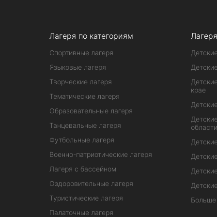
Лагеря по категориям
Лагеря
Спортивные лагеря
Детские
Языковые лагеря
Детские
Творческие лагеря
Детские
крае
Тематические лагеря
Детские
Образовательные лагеря
Детские
Танцевальные лагеря
област
Футбольные лагеря
Детские
Военно-патриотические лагеря
Детские
Лагеря с бассейном
Детские
Оздоровительные лагеря
Детские
Туристические лагеря
Больше
Палаточные лагеря