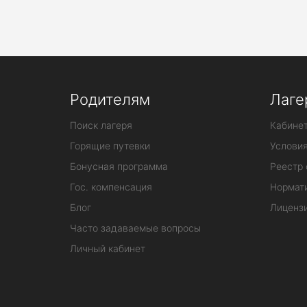
Военно-патриотические лагеря
Зимние ла
Родителям
Лаге
Поиск лагеря
Кабинет
Горящие путевки
Услови
Бонусная программа
Реестр 
Гос. компенсация
Нормат
Блог
Лиценз
Часто задаваемые вопросы
Личный кабинет