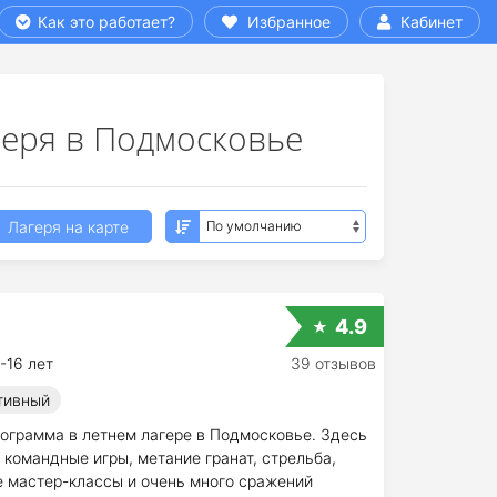
Как это работает?
Избранное
Кабинет
геря в Подмосковье
Лагеря на карте
4.9
-16 лет
39 отзывов
тивный
ограмма в летнем лагере в Подмосковье. Здесь
 командные игры, метание гранат, стрельба,
 мастер-классы и очень много сражений