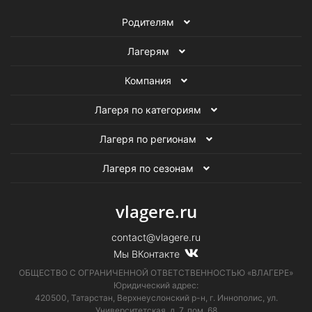
Родителям
Баскетбольные лагеря в Подмосковье
Лагерям
Лагеря для детей в Подмосковье
Компания
Горнолыжные лагеря
Все детские лагеря
Лагеря по категориям
Лагеря по регионам
Лагеря по сезонам
vlagere.ru
contact@vlagere.ru
Мы ВКонтакте
ОБЩЕСТВО С ОГРАНИЧЕННОЙ ОТВЕТСТВЕННОСТЬЮ «ВЛАГЕРЕ»
Юридический адрес:
420500, Татарстан, Верхнеуслонский р-н, г. Иннополис, ул.
Университетская,
д. 7, пом. 68