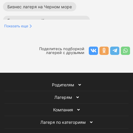
Бизнес лагеря на Черном море
Бизнес лагеря в Краснодарском крае
Показать еще
Бизнес лагеря в Сочи
Бизнес лагеря в Москве
Бизнес лагеря в России
Бизнес лагеря за границей
Поделитесь подборкой
лагерей с друзьями
Бизнес лагеря в Калужской области
Летние бизнес лагеря
Весенние бизнес лагеря
Родителям
Зимние бизнес лагеря
Осенние бизнес лагеря
Лагерям
Лагеря в Подмосковье
Бизнес лагеря
Компания
Все детские лагеря
Лагеря по категориям