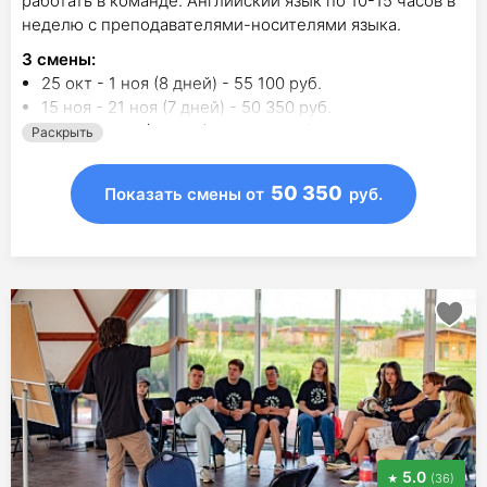
работать в команде. Английский язык по 10-15 часов в
неделю с преподавателями-носителями языка.
3
смены
:
25 окт - 1 ноя (8 дней) - 55 100 руб.
15 ноя - 21 ноя (7 дней) - 50 350 руб.
2 янв - 9 янв (8 дней) - 55 000 руб.
Раскрыть
50 350
Показать смены
от
руб.
5.0
(36)