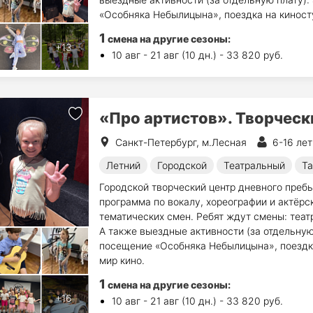
«Особняка Небылицына», поездка на киност
1
смена на другие сезоны:
10 авг - 21 авг (10 дн.) - 33 820 руб.
«Про артистов». Творческ
Санкт-Петербург, м.Лесная
6-16 лет
Летний
Городской
Театральный
Та
Городской творческий центр дневного преб
программа по вокалу, хореографии и актёр
тематических смен. Ребят ждут смены: теат
А также выездные активности (за отдельную 
посещение «Особняка Небылицына», поездк
мир кино.
1
смена на другие сезоны:
10 авг - 21 авг (10 дн.) - 33 820 руб.