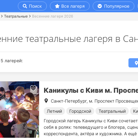
Поиск
Все лагеря
Популярное
Театральные
Весенние лагеря 2026
енние театральные лагеря в Са
5 лагерей:
Каникулы с Киви м. Просп
Санкт-Петербург, м. Проспект Просвеще
Летний
Городской
Театральный
Ки
Городской лагерь Каникулы с Киви сочетает
себя в ролях: телеведущего и блогера, сцен
корреспондента, актёра и художника. А ещ