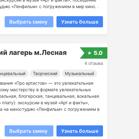
удию «Ленфильм» с погружением в мир кино. .
Выбрать смену
Узнать больше
ий лагерь м.Лесная
5.0
4 отзыва
нцевальный
Творческий
Музыкальный
ывания «Про артистов» — это увлекательная
скому мастерству в формате увлекательных
ральная, блогерская, танцевальная, вокальная.
плату): экскурсии в музей «Арт и факты»,
а на киностудию «Ленфильм» с погружением в
Выбрать смену
Узнать больше