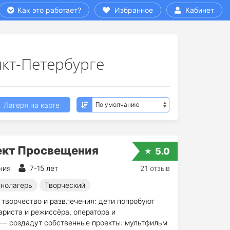
Как это работает?
Избранное
Кабинет
нкт-Петербурге
Лагеря на карте
ект Просвещения
5.0
ния
7-15 лет
21 отзыв
нолагерь
Творческий
 творчество и развлечения: дети попробуют
ариста и режиссёра, оператора и
ё — создадут собственные проекты: мультфильм