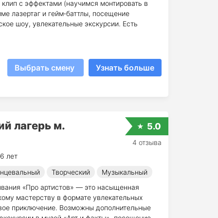
клип с эффектами (научимся монтировать в
мме лазертаг и гейм‑баттлы, посещение
еское шоу, увлекательные экскурсии. Есть
Выбрать смену
Узнать больше
й лагерь м.
5.0
4 отзыва
6 лет
нцевальный
Творческий
Музыкальный
ывания «Про артистов» — это насыщенная
скому мастерству в формате увлекательных
овое приключение. Возможны дополнительные
 экскурсии в музей «Арт и факты», посещение