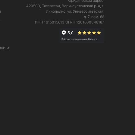
Юридический адрес:
420500, Татарстан, Верхнеуслонский р-н, г.
и
Иннополис, ул. Университетская,
д. 7, пом. 68
е
ИНН 1615015613
ОГРН 1201600048187
ки и