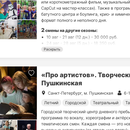
или короткометражный фильм, музыкальный 
CapCut на мастер‑классах). Также в програ
батутного центра и боулинга, крио‑ и химич
формат полного и неполного дня.
2
смены на другие сезоны:
10 авг - 21 авг (12 дн.) - 30 000 руб.
24 авг - 28 авг (5 дн.) - 18 350 руб.
Раскрыть
«Про артистов». Творчески
Пушкинская
Санкт-Петербург, м. Пушкинская
6-1
Летний
Городской
Театральный
Та
Городской творческий центр дневного преб
программа по вокалу, хореографии и актёр
тематических смен. Каждая смена — это н
выездные активности (за отдельную плату):