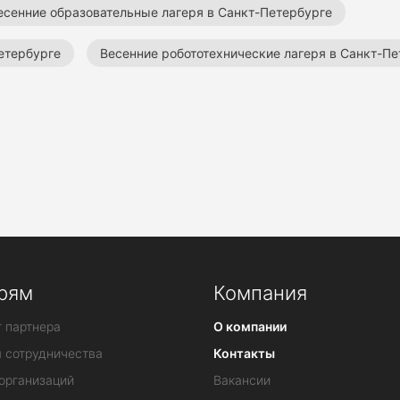
есенние образовательные лагеря в Санкт-Петербурге
етербурге
Весенние робототехнические лагеря в Санкт-Пе
Весенние театральные лагеря
Лагеря в Санкт-Петербурге
рям
Компания
 партнера
О компании
я сотрудничества
Контакты
организаций
Вакансии