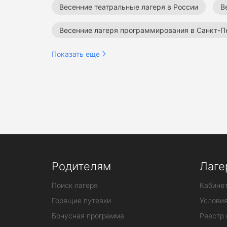
Весенние театральные лагеря в России
В
Весенние лагеря программирования в Санкт-П
Театральные лагеря в Санкт-Петербурге
Показать еще
Весенние лагеря для детей
Родителям
Лаге
Поиск лагеря
Кабинет
Горящие путевки
Услови
Бонусная программа
Реестр 