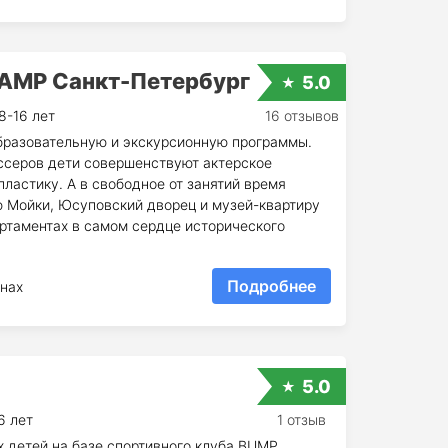
AMP Санкт-Петербург
5.0
8-16 лет
16 отзывов
разовательную и экскурсионную программы.
серов дети совершенствуют актерское
пластику. А в свободное от занятий время
Мойки, Юсуповский дворец и музей-квартиру
артаментах в самом сердце исторического
Подробнее
нах
5.0
6 лет
1 отзыв
х детей на базе спортивного клуба BUMP.