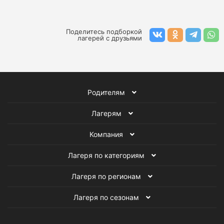
Детские лагеря на море
Языковые лагеря
Детские образовательные лагеря
Поделитесь подборкой
лагерей с друзьями
Экскурсионные лагеря
Детские спортивные лагеря
Родителям
Детские творческие лагеря
Лагерям
Лагеря на летние каникулы
Лагеря для подростков
Компания
Лагеря по категориям
Лагеря по регионам
Лагеря по сезонам