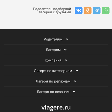
Образовательные лагеря
Экскурсионные лагеря
Поделитесь подборкой
лагерей с друзьями
Спортивные лагеря
Творческие лагеря
Летние лагеря
Лагеря для подростков
Родителям
Лагерям
Компания
Лагеря по категориям
Лагеря по регионам
Лагеря по сезонам
vlagere.ru