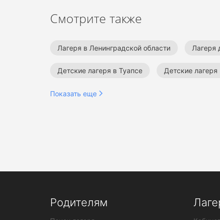
Смотрите также
Лагеря в Ленинградской области
Лагеря 
Детские лагеря в Туапсе
Детские лагеря
Детские языковые лагеря
Шахматные ла
Показать еще
Детские творческие лагеря
Военно-спорт
Родителям
Лаге