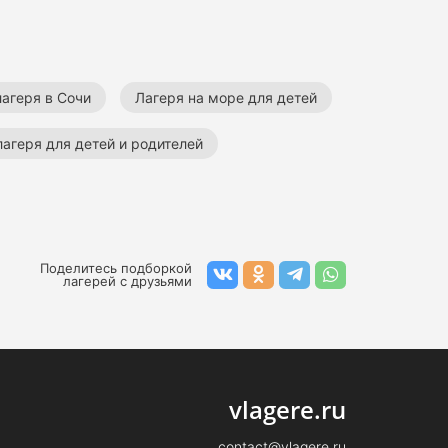
лагеря в Сочи
Лагеря на море для детей
агеря для детей и родителей
ные лагеря для детей
IT лагеря
Поделитесь подборкой
лагерей с друзьями
vlagere.ru
contact@vlagere.ru