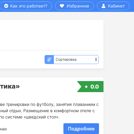
Как это работает?
Избранное
Кабинет
тика»
0.0
ве тренировки по футболу, занятия плаванием с
жный отдых. Размещение в комфортном отеле с
по системе «шведский стол».
Подробнее
нах