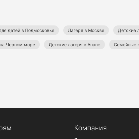
для детей в Подмосковье
Лагеря в Москве
Детские 
 на Черном море
Детские лагеря в Анапе
Семейные л
геря
Лагеря с изучением английского языка
Спортив
ивные лагеря
рям
Компания