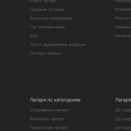
Поиск лагеря
Кабинет
Горящие путевки
Услови
Бонусная программа
Реестр 
Гос. компенсация
Нормат
Блог
Лиценз
Часто задаваемые вопросы
Личный кабинет
Лагеря по категориям
Лагеря
Спортивные лагеря
Детские
Языковые лагеря
Детские
Творческие лагеря
Детские