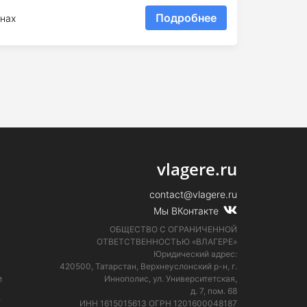
Подробнее
нах
vlagere.ru
contact@vlagere.ru
Мы ВКонтакте
ОБЩЕСТВО С ОГРАНИЧЕННОЙ
ОТВЕТСТВЕННОСТЬЮ «ВЛАГЕРЕ»
Юридический адрес:
420500, Татарстан, Верхнеуслонский р-н, г.
и
Иннополис, ул. Университетская,
д. 7, пом. 68
е
ИНН 1615015613
ОГРН 1201600048187