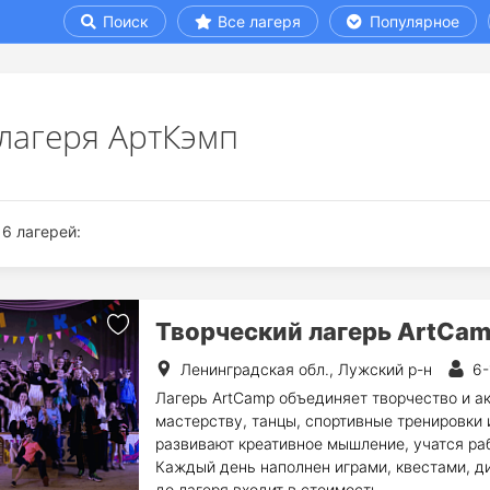
Поиск
Все лагеря
Популярное
 лагеря АртКэмп
6 лагерей:
Творческий лагерь ArtCa
Ленинградская обл., Лужский р-н
6-
Лагерь ArtCamp объединяет творчество и а
мастерству, танцы, спортивные тренировки 
развивают креативное мышление, учатся раб
Каждый день наполнен играми, квестами, д
до лагеря входит в стоимость.