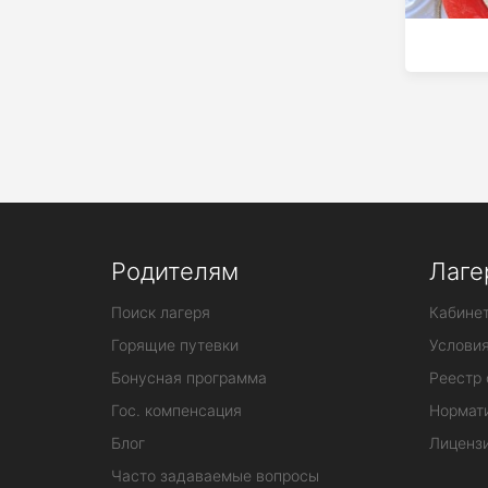
Родителям
Лаге
Поиск лагеря
Кабинет
Горящие путевки
Услови
Бонусная программа
Реестр 
Гос. компенсация
Нормат
Блог
Лиценз
Часто задаваемые вопросы