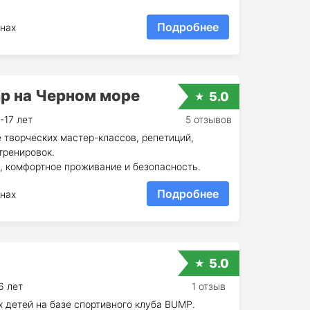
Подробнее
нах
p на Черном море
5.0
-17 лет
5 отзывов
 творческих мастер-классов, репетиций,
тренировок.
, комфортное проживание и безопасность.
Подробнее
нах
5.0
6 лет
1 отзыв
х детей на базе спортивного клуба BUMP.