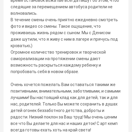
время остановок вожатые всегда пишут об этом, чтоб
следящие за перемещением автобуса родители не
волновались.
В течение смены очень приятно ежедневно смотреть
фото и видео со смены. Такое ощущение, что
проживаешь жизнь рядом с сыном. Мы с Денисом
даже шутили, что я живу с ним в лагере и прячусь под
кроватью;)
Огромное количество тренировок и творческой
самореализации на протяжении смены дают
возможность раскрыться каждому ребенку и
попробовать себя в новом образе.
Очень хочется пожелать Вам оставаться такими же
позитивными, внимательными, заботливыми, и самыми
лучшими! Вы настоящий клад как для детей, так и для
нас, родителей. Только Вы можете сохранить в душах
детей огонек беззаботного детства, доброты и
радости. Низкий поклон за Ваш труд! Мы очень ценим
все что Вы делаете для нас и наших деток! С арт кемп
всегда готовы ехать хоть на край света!