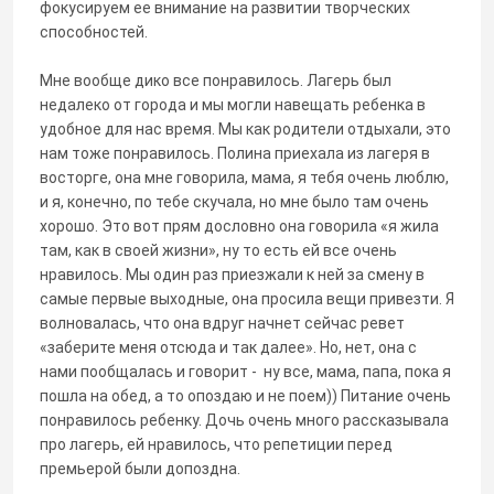
фокусируем ее внимание на развитии творческих
способностей.
Мне вообще дико все понравилось. Лагерь был
недалеко от города и мы могли навещать ребенка в
удобное для нас время. Мы как родители отдыхали, это
нам тоже понравилось. Полина приехала из лагеря в
восторге, она мне говорила, мама, я тебя очень люблю,
и я, конечно, по тебе скучала, но мне было там очень
хорошо. Это вот прям дословно она говорила «я жила
там, как в своей жизни», ну то есть ей все очень
нравилось. Мы один раз приезжали к ней за смену в
самые первые выходные, она просила вещи привезти. Я
волновалась, что она вдруг начнет сейчас ревет
«заберите меня отсюда и так далее». Но, нет, она с
нами пообщалась и говорит - ну все, мама, папа, пока я
пошла на обед, а то опоздаю и не поем)) Питание очень
понравилось ребенку. Дочь очень много рассказывала
про лагерь, ей нравилось, что репетиции перед
премьерой были допоздна.