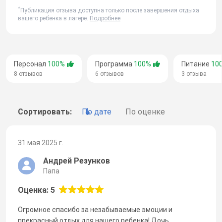
*
Публикация отзыва доступна только после завершения отдыха
вашего ребенка в лагере.
Подробнее
Персонал
100%
Программа
100%
Питание
10
8 отзывов
6 отзывов
3 отзыва
Сортировать:
По дате
По оценке
31 мая 2025 г.
Андрей Резунков
Папа
Оценка: 5
Огромное спасибо за незабываемые эмоции и
прекрасный отдых для нашего ребенка! Дочь