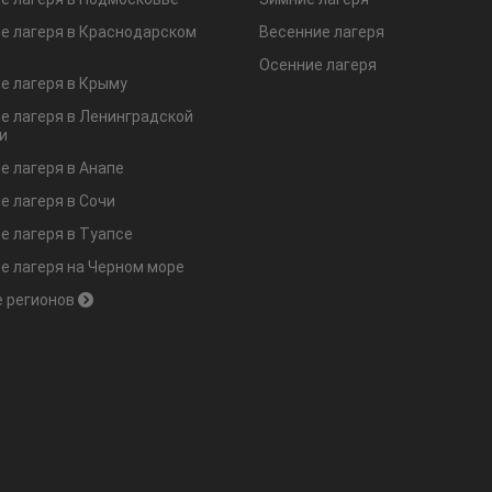
е лагеря в Краснодарском
Весенние лагеря
Осенние лагеря
е лагеря в Крыму
е лагеря в Ленинградской
и
е лагеря в Анапе
е лагеря в Сочи
е лагеря в Туапсе
е лагеря на Черном море
 регионов