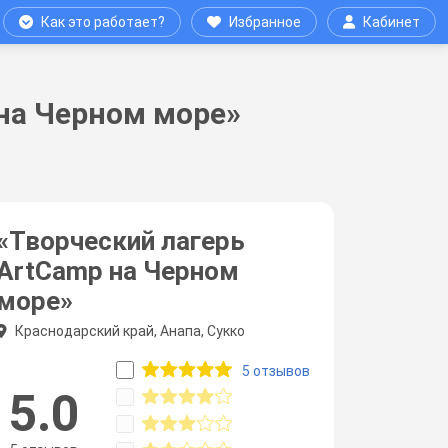
Как это работает?
Избранное
Кабинет
 на Черном море»
«Творческий лагерь
ArtCamp на Черном
море»
Краснодарский край, Анапа, Сукко
5 отзывов
5.0