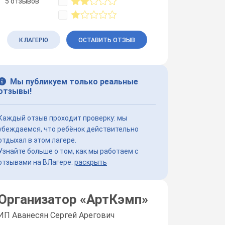
5 отзывов
К ЛАГЕРЮ
ОСТАВИТЬ ОТЗЫВ
Мы публикуем только реальные
отзывы!
Каждый отзыв проходит проверку: мы
убеждаемся, что ребёнок действительно
отдыхал в этом лагере.
Узнайте больше о том, как мы работаем с
отзывами на ВЛагере:
раскрыть
Организатор «
АртКэмп
»
ИП Аванесян Сергей Арегович