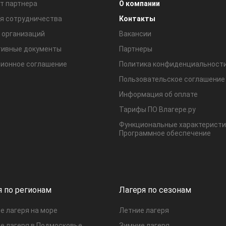
т партнера
О компании
я сотрудничества
Контакты
 организаций
Вакансии
ивные документы
Партнеры
ионное соглашение
Политика конфиденциальност
Пользовательское соглашение
Информация об оплате
Тарифы ПО Влагере.ру
Функциональные характеристи
Программное обеспечение
я по регионам
Лагеря по сезонам
е лагеря на море
Летние лагеря
е лагеря в Подмосковье
Зимние лагеря