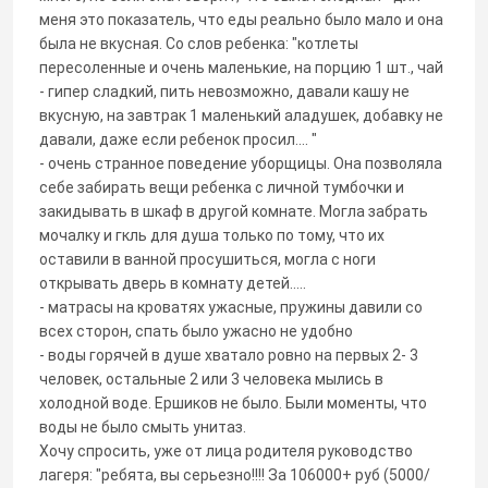
меня это показатель, что еды реально было мало и она
была не вкусная. Со слов ребенка: "котлеты
пересоленные и очень маленькие, на порцию 1 шт., чай
- гипер сладкий, пить невозможно, давали кашу не
вкусную, на завтрак 1 маленький аладушек, добавку не
давали, даже если ребенок просил.... "
- очень странное поведение уборщицы. Она позволяла
себе забирать вещи ребенка с личной тумбочки и
закидывать в шкаф в другой комнате. Могла забрать
мочалку и гкль для душа только по тому, что их
оставили в ванной просушиться, могла с ноги
открывать дверь в комнату детей.....
- матрасы на кроватях ужасные, пружины давили со
всех сторон, спать было ужасно не удобно
- воды горячей в душе хватало ровно на первых 2- 3
человек, остальные 2 или 3 человека мылись в
холодной воде. Ершиков не было. Были моменты, что
воды не было смыть унитаз.
Хочу спросить, уже от лица родителя руководство
лагеря: "ребята, вы серьезно!!!! За 106000+ руб (5000/