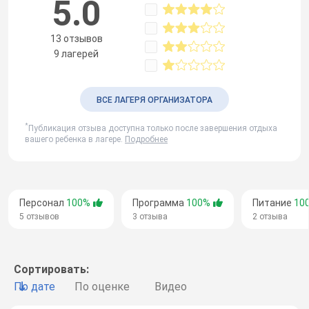
5.0
13 отзывов
9 лагерей
ВСЕ ЛАГЕРЯ ОРГАНИЗАТОРА
*
Публикация отзыва доступна только после завершения отдыха
вашего ребенка в лагере.
Подробнее
Персонал
100%
Программа
100%
Питание
10
5 отзывов
3 отзыва
2 отзыва
Сортировать:
По дате
По оценке
Видео