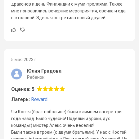
драконов и день Финляндии с муми-троллями. Также
мне понравились вечерние мероприятия, свечка и еда
в столовой. Здесь я встретила новый друзей.
5 мая 2023 г.
Юлия Градова
Ребенок
Оценка: 5
Лагерь:
Reward
Я и Костя (брат побольше) были в зимнем лагере три
года назад. Было чудесно! Поделки и уроки, дух
команды:) мистер Алекс очень веселил!
Были также втроем (с двумя братьями). У нас с Костей
уровень intermediate,а у Леши самый-самый первый. Но