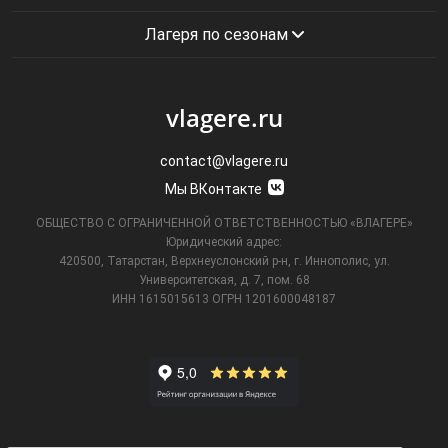
Лагеря по сезонам
vlagere.ru
contact@vlagere.ru
Мы ВКонтакте
ОБЩЕСТВО С ОГРАНИЧЕННОЙ ОТВЕТСТВЕННОСТЬЮ «ВЛАГЕРЕ»
Юридический адрес:
420500, Татарстан, Верхнеуслонский р-н, г. Иннополис, ул.
Университетская,
д. 7, пом. 68
ИНН 1615015613
ОГРН 1201600048187