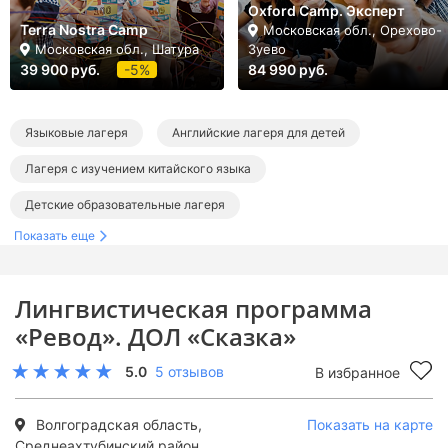
Oxford Camp. Эксперт
Terra Nostra Camp
Московская обл., Орехово-
Московская обл., Шатура
Зуево
39 900 руб.
-5%
84 990 руб.
Языковые лагеря
Английские лагеря для детей
Лагеря с изучением китайского языка
Детские образовательные лагеря
Показать еще
Детские лагеря с бассейном
Лагеря на лето
Лагеря в Волгоградской области
Лагеря в Волгограде
Лингвистическая программа
Летние языковые лагеря
Летние английские лагеря
«Ревод». ДОЛ «Сказка»
Летние лагеря с изучением китайского языка
5.0
5 отзывов
В избранное
Летние образовательные лагеря
Летние лагеря с бассейном
Волгоградская область,
Показать на карте
Среднеахтубинский район