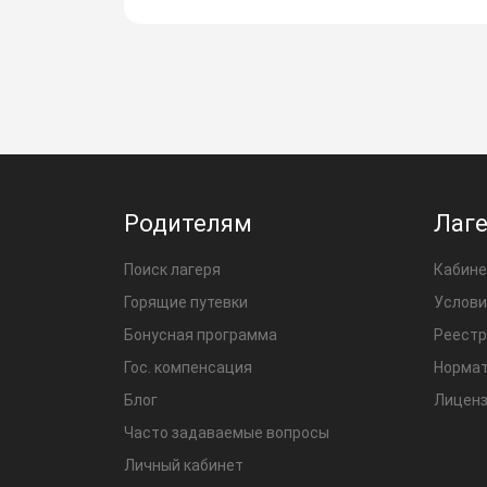
Родителям
Лаг
Поиск лагеря
Кабине
Горящие путевки
Услови
Бонусная программа
Реестр
Гос. компенсация
Нормат
Блог
Лиценз
Часто задаваемые вопросы
Личный кабинет