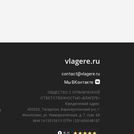
vlagere.ru
contact@vlagere.ru
Мы ВКонтакте
ОБЩЕСТВО С ОГРАНИЧЕННОЙ
ОТВЕТСТВЕННОСТЬЮ «ВЛАГЕРЕ»
Юридический адрес:
420500, Татарстан, Верхнеуслонский р-н, г.
и
Иннополис, ул. Университетская,
д. 7, пом. 68
ИНН 1615015613
ОГРН 1201600048187