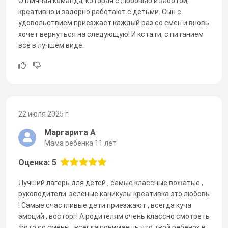
Отличная команда, которая с любовью и заботой,
креативно и задорно работают с детьми. Сын с
удовольствием приезжает каждый раз со смен и вновь
хочет вернуться на следующую! И кстати, с питанием
все в лучшем виде.
22 июля 2025 г.
Маргарита А
Мама ребенка 11 лет
Оценка: 5
Лучший лагерь для детей , самые классные вожатые ,
руководители зеленые каникулы креативка это любовь
! Самые счастливые дети приезжают , всегда куча
эмоций , восторг! А родителям очень классно смотреть
фото со смены , всегда понимаешь что твой ребенок в