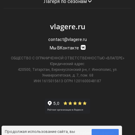
Лагеря по сезонам
vlagere.ru
contact@vlagere.ru
Мы ВКонтакте
ОБЩЕСТВО С ОГРАНИЧЕННОЙ ОТВЕТСТВЕННОСТЬЮ «ВЛАГЕРЕ»
Юридический адрес:
420500, Татарстан, Верхнеуслонский р-н, г. Иннополис, ул.
Университетская,
д. 7, пом. 68
ИНН 1615015613
ОГРН 1201600048187
Продолжая использование сайта, вы
Информация на сайте не является публичной офертой.