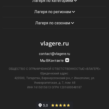
Лагеря по категориям
Лагеря по регионам
Лагеря по сезонам
vlagere.ru
contact@vlagere.ru
Мы ВКонтакте
ОБЩЕСТВО С ОГРАНИЧЕННОЙ ОТВЕТСТВЕННОСТЬЮ «ВЛАГЕРЕ»
Юридический адрес:
420500, Татарстан, Верхнеуслонский р-н, г. Иннополис, ул.
Университетская,
д. 7, пом. 68
ИНН 1615015613
ОГРН 1201600048187