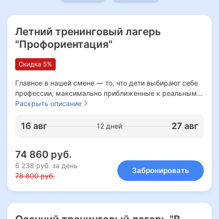
Летний тренинговый лагерь
"Профориентация"
Скидка 5%
Главное в нашей смене — то, что дети выбирают себе
профессии, максимально приближенные к реальным.
Как это происходит?
Раскрыть описание
В течение смены ребята играют в ролевую игру. Весь
16 авг
27 авг
12 дней
лагерь живет общей жизнью в формате большого
государства, в котором работает каждый, и есть
74 860 руб.
специальные отделы, которые помогают в поиске
работы тем, кто не справился или ленится это делать.
6 238 руб. за день
Забронировать
Участники зарабатывают собственные "деньги" — это
78 800 руб.
помогает им развивать финансовую грамотность, а
также учит коммуницировать и договариваться друг с
другом.