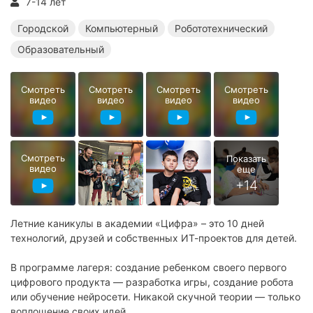
7-14 лет
Летние образовательные лагеря
Городской
Компьютерный
Робототехнический
Образовательный
Смотреть
Смотреть
Смотреть
Смотреть
видео
видео
видео
видео
Смотреть
видео
Летние каникулы в академии «Цифра» – это 10 дней
технологий, друзей и собственных ИТ-проектов для детей.
В программе лагеря: создание ребенком своего первого
цифрового продукта — разработка игры, создание робота
или обучение нейросети. Никакой скучной теории — только
воплощение своих идей.