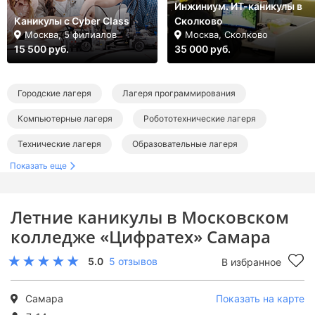
Инжиниум. ИТ-каникулы в
Каникулы с Cyber Class
Сколково
Москва, 5 филиалов
Москва, Сколково
15 500 руб.
35 000 руб.
Городские лагеря
Лагеря программирования
Компьютерные лагеря
Робототехнические лагеря
Технические лагеря
Образовательные лагеря
Показать еще
Лагеря на лето
Лагеря в Самарской области
Лагеря в Самаре
Летние городские лагеря
Летние каникулы в Московском
Летние лагеря программирования
колледже «Цифратех» Самара
Летние компьютерные лагеря
5.0
5 отзывов
В избранное
Летние робототехнические лагеря
Летние технические лагеря
Самара
Показать на карте