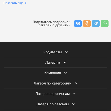
Показать еще
Лагеря в Ленинградской области
Детские лагеря в Подмосковье
Поделитесь подборкой
лагерей с друзьями
Детские лагеря в Сочи
Научные лагеря
Детские палаточные лагеря
Родителям
Детские оздоровительные лагеря
Лагерям
Детские образовательные лагеря
Компания
Детские танцевальные лагеря
Лагеря по категориям
Военно-патриотические лагеря для детей
Лагеря по регионам
Детские творческие лагеря
Лагеря по сезонам