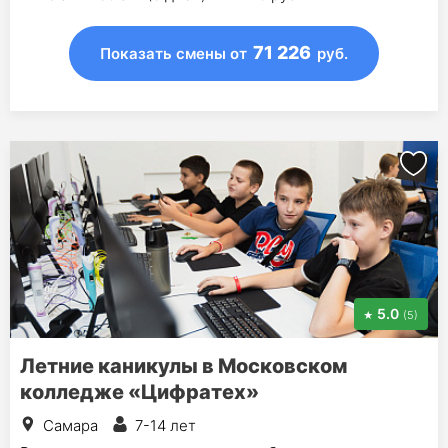
71 226
Показать смены
от
руб.
5.0
(5)
Летние каникулы в Московском
колледже «Цифратех»
Самара
7-14 лет