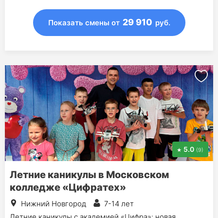
29 910
Показать смены
от
руб.
5.0
(9)
Летние каникулы в Московском
колледже «Цифратех»
Нижний Новгород
7-14 лет
Летние каникулы с академией «Цифра»: новая