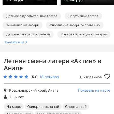
Детские оздоровительные лагеря
Спортивные лагеря
Тематические лагеря
Спортивные лагеря по плаванию
Детские лагеря с бассейном
Лагеря в Краснодарском крае
Показать еще
Детские лагеря в Анапе
Детские лагеря на море
Детские лагеря на Черном море
Летняя смена лагеря «Актив» в
Оздоровительные лагеря в Краснодарском крае
Анапе
Спортивные лагеря в Краснодарском крае
5.0
18 отзывов
В избранное
Тематические лагеря в Краснодарском крае
Лагеря с занятиями плаванием в Краснодарском крае
Краснодарский край, Анапа
Показать на карте
7-16 лет
Лагеря с бассейном в Краснодарском крае
На море
Оздоровительный
Спортивный
Оздоровительные лагеря в Анапе