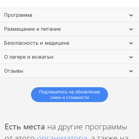
Питание по системе «Шведская линия»
Отсутствие гаджетов даст возможность полноценно
Программа
восстановиться от учебы и ежедневных подростковых
стрессов (телефоны даются только для звонков
Размещение и питание
родителям).
Безопасность и медицина
О лагере и вожатых
Отзывы
Подпишитесь на обновление
смен и стоимости
Есть места
на другие программы
от этого
организатора
, а также на