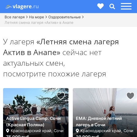
Все лагеря
На море
Оздоровительные
Летняя смена лагеря «Актив» в Анапе
У лагеря
«Летняя смена лагеря
Актив в Анапе»
сейчас нет
актуальных смен,
посмотрите похожие лагеря
Active Lingua Camp. Сочи
ЕМА: Дневной летний
(Красная Поляна)
лагерь в Сочи
Краснодарский край, Сочи
Краснодарский край, Сочи
75 000 руб.
29 900 руб.