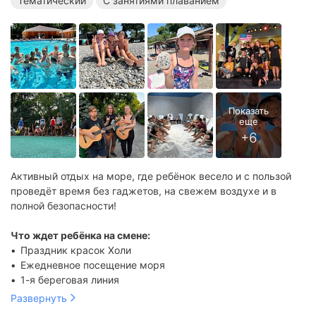
Тематический
С занятиями плаванием
Спортивные лагеря в Анапе
Тематические лагеря в Анапе
Лагеря с занятиями плаванием в Анапе
Лагеря с бассейном в Анапе
Оздоровительные лагеря на море
Спортивные лагеря на море
Тематические лагеря на море
Лагеря с занятиями плаванием на море
Лагеря с бассейном на море
Активный отдых на море, где ребёнок весело и с пользой
проведёт время без гаджетов, на свежем воздухе и в
полной безопасности!
Что ждет ребёнка на смене:
Праздник красок Холи
Ежедневное посещение моря
1-я береговая линия
Волейбольная площадка
Развернуть
Открытый бассейн