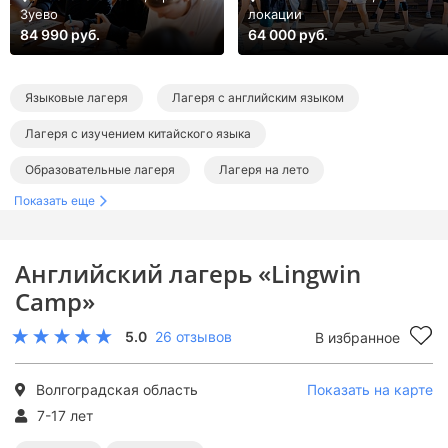
Зуево
локации
84 990 руб.
64 000 руб.
Языковые лагеря
Лагеря с английским языком
Лагеря с изучением китайского языка
Образовательные лагеря
Лагеря на лето
Показать еще
Лагеря в Волгоградской области
Лагеря в Волгограде
Летние языковые лагеря
Летние английские лагеря
Английский лагерь «Lingwin
Летние лагеря с изучением китайского языка
Camp»
Летние образовательные лагеря
5.0
26 отзывов
В избранное
Волгоградская область
Показать на карте
7-17 лет