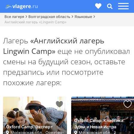
Все лагеря
Волгоградская область
Языковые
Английский лагерь «Lingwin Camp»
Лагерь
«Английский лагерь
Lingwin Camp»
еще не опубликовал
смены на будущий сезон,
оставьте
предзапись или посмотрите
похожие лагеря:
Oxford Camp. Классика.
Oxford Camp. Эксперт
Эдем и Новая Истра
Московская обл., Орехово-
Московская обл., 2