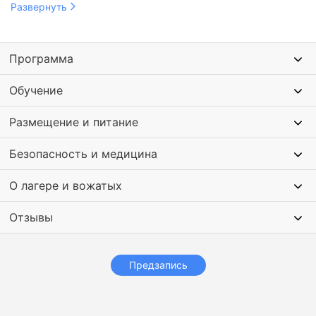
Развернуть
Уникальная тематика: не просто учим язык, а делаем его
Главные преимущества Lingwin Camp:
инструментом для изучения культуры и истории нашей
страны.
Гибкий формат: дети могут выбрать участие только в
Программа
культурно-исторической программе или добавить к ней
ежедневные занятия английским языком с носителями.
Обучение
Профессиональный педагогический состав: команда
опытных методистов, преподавателей и вожатых с
Размещение и питание
педагогическим образованием.
Безопасность и комфорт: закрытая территория,
Безопасность и медицина
круглосуточная охрана, медицинский пункт, полная
страховка каждого ребенка.
О лагере и вожатых
Отзывы
Предзапись