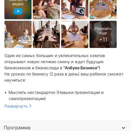
видео
Один из самых больших и увлекательных кэмпов
открывает новую летнюю смену и ждет будущих
бизнесменов и бизнеследи в
"Азбуке Бизнеса"!
На уроках по бизнесу (2 раза в день) ваш ребенок сможет
научиться:
Мыслить нестандартно (Навыки презентации и
самопрезентации)
Быстро находить решения даже в самых сложных
Развернуть
ситуациях
Ярко и интересно доносить свои идеи до слушателей
(Ораторское искусство)
Программа
Убеждать (Навыки переговорного процесса)