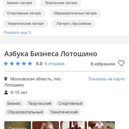
Бизнес лагеря
Творческие лагеря
Спортивные лагеря
Образовательные лагеря
Тематические лагеря
Лагеря с бассейном
Показать еще
Лагеря в Подмосковье
Бизнес лагеря в Подмосковье
Творческие лагеря в Подмосковье
Азбука Бизнеса Лотошино
Спортивные лагеря в Подмосковье
5.0
6 отзывов
В избранное
Образовательные лагеря в Подмосковье
Тематические лагеря в Подмосковье
Московская область, пос.
Показать на карте
Лотошино
Лагеря с бассейном в Подмосковье
6-15 лет
Бизнес
Творческий
Спортивный
Образовательный
Тематический
Смотреть