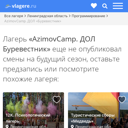
Все лагеря
Ленинградская область
Программирование
AzimovCamp. ДОЛ «Буревестник»
Лагерь
«AzimovCamp. ДОЛ
Буревестник»
еще не опубликовал
смены на будущий сезон,
оставьте
предзапись или посмотрите
похожие лагеря:
12К. Психологический
Туристические сборы
лагерь
«Медведь»
Ленинградская обл.,
Ленинградская обл.,