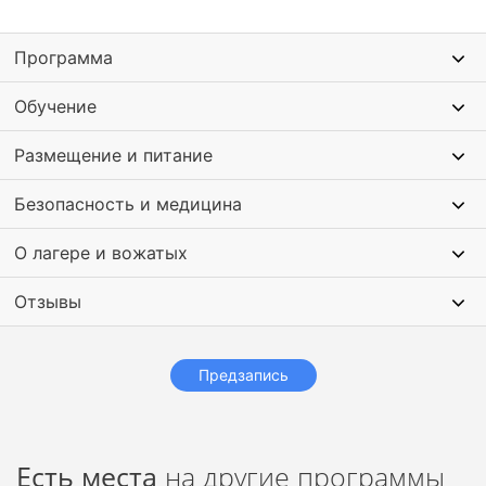
Когда тематикой смены является программирование, дети
Программа
завершают ее
созданием digital-проекта
: чат-бот для
Telegram, анимационный мультфильм, компьютерная игра и
Обучение
др. Такой проект они затем копируют себе и могут
использовать его в дальнейшем!
Размещение и питание
Безопасность и медицина
О лагере и вожатых
Отзывы
Предзапись
Есть места
на другие программы