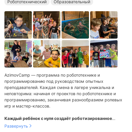
Робототехнический
Образовательный
Робототехнические лагеря в Санкт-Петербурге
Технические лагеря в Санкт-Петербурге
Образовательные лагеря в Санкт-Петербурге
Лагеря с бассейном в Санкт-Петербурге
AzimovCamp — программа по робототехнике и
программированию под руководством опытных
преподавателей. Каждая смена в лагере уникальна и
неповторима: начиная от проектов по робототехнике и
программированию, заканчивая разнообразием ролевых
игр и мастер-классов.
Каждый ребёнок с нуля создаёт роботизированное
устройство
, которое затем может забрать домой:
Развернуть
шагающий робот-паук, умная теплица, BEAM-робот и др.