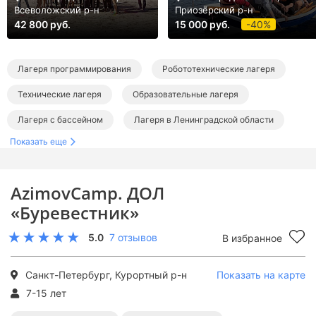
Всеволожский р-н
Приозёрский р-н
42 800 руб.
15 000 руб.
-40%
Лагеря программирования
Робототехнические лагеря
Технические лагеря
Образовательные лагеря
Лагеря с бассейном
Лагеря в Ленинградской области
Показать еще
Лагеря в Санкт-Петербурге
Лагеря программирования в Ленинградской области
AzimovCamp. ДОЛ
Робототехнические лагеря в Ленинградской области
«Буревестник»
Технические лагеря в Ленинградской области
5.0
7 отзывов
В избранное
Образовательные лагеря в Ленинградской области
Лагеря с бассейном в Ленинградской области
Санкт-Петербург, Курортный р-н
Показать на карте
7-15 лет
Лагеря программирования в Санкт-Петербурге