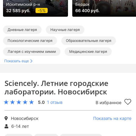
Искитимский р-н
Бердск
32 585 руб.
-5%
66 400 руб.
Дневные лагеря
Научные лагеря
Психологические лагеря
Образовательные лагеря
Лагеря с изучением химии
Медицинские лагеря
Показать еще
Летние лагеря
Лагеря в Новосибирской области
Лагеря в Новосибирске
Летние городские лагеря
Sciencely. Летние городские
Летние научные лагеря
Летние психологические лагеря
лаборатории. Новосибирск
Летние образовательные лагеря
5.0
1 отзыв
В избранное
Летние лагеря с изучением химии
Летние медицинские лагеря
Новосибирск
Показать на карте
6-14 лет