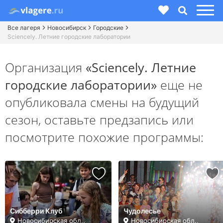
Все лагеря
Новосибирск
Городские
Sciencely. Летние городские лаборатории
Организация
«Sciencely. Летние
городские лаборатории»
еще не
опубликовала смены на будущий
сезон,
оставьте предзапись или
посмотрите похожие программы:
Сибберри Клуб
Чудолесье
Новосибирская обл.,
Новосибирская обл.,